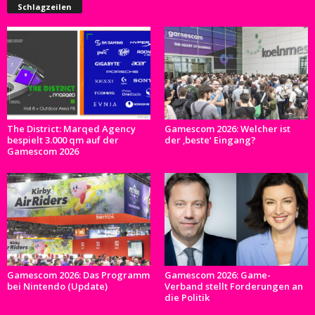
Schlagzeilen
The District: Marqed Agency
Gamescom 2026: Welcher ist
bespielt 3.000 qm auf der
der ‚beste‘ Eingang?
Gamescom 2026
Gamescom 2026: Das Programm
Gamescom 2026: Game-
bei Nintendo (Update)
Verband stellt Forderungen an
die Politik