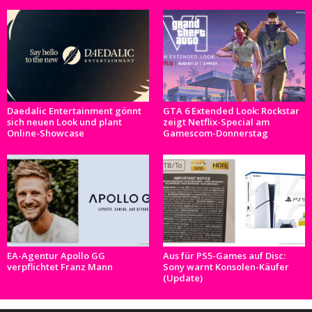
Daedalic Entertainment gönnt
GTA 6 Extended Look: Rockstar
sich neuen Look und plant
zeigt Netflix-Special am
Online-Showcase
Gamescom-Donnerstag
EA-Agentur Apollo GG
Aus für PS5-Games auf Disc:
verpflichtet Franz Mann
Sony warnt Konsolen-Käufer
(Update)