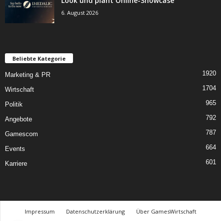
Look und plant Online-Showcase
6. August 2026
Beliebte Kategorie
1920
Marketing & PR
1704
Wirtschaft
965
Politik
792
Angebote
787
Gamescom
664
Events
601
Karriere
Impressum
Datenschutzerklärung
Über GamesWirtschaft