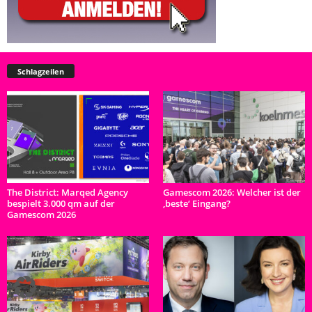
Schlagzeilen
The District: Marqed Agency
Gamescom 2026: Welcher ist der
bespielt 3.000 qm auf der
‚beste‘ Eingang?
Gamescom 2026