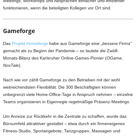
Meetings, Workshops und Absprachen einfacher und effizienter
funktionieren, wenn die beteiligten Kollegen vor Ort sind.
Gameforge
Das
Projekt Homeforge
habe aus Gameforge eine
„bessere Firma“
gemacht als zu Beginn der Pandemie – so lautete die Zwölf-
Monats-Bilanz des Karlsruher Online-Games-Pionier (
OGame
,
NosTale
).
Nach wie vor zählt Gameforge zu den Betrieben mit der wohl
weitreichendsten Flexibilität: Die 300 Beschäftigten können
unbegrenzt viele Home-Office-Tage in Anspruch nehmen – einzelne
Teams organisieren in Eigenregie regelmäßige Präsenz-Meetings.
Um Anreize zur Rückkehr in die Zentrale zu schaffen, wurde das
Büroumfeld attraktiver gestaltet – etwa durch ein firmeneigenes
Fitness-Studio, Sportangebote, Tanzgruppen, Massagen und