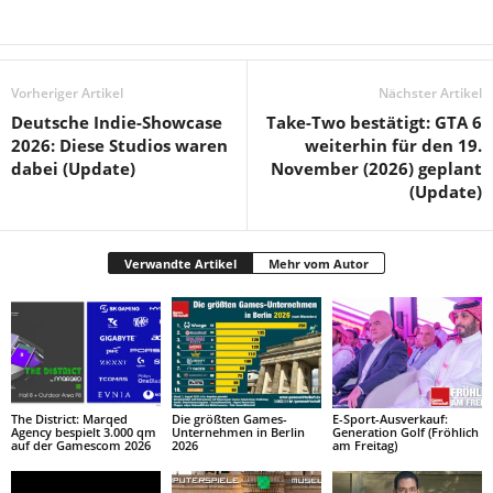
Vorheriger Artikel
Nächster Artikel
Deutsche Indie-Showcase
Take-Two bestätigt: GTA 6
2026: Diese Studios waren
weiterhin für den 19.
dabei (Update)
November (2026) geplant
(Update)
Verwandte Artikel
Mehr vom Autor
The District: Marqed
Die größten Games-
E-Sport-Ausverkauf:
Agency bespielt 3.000 qm
Unternehmen in Berlin
Generation Golf (Fröhlich
auf der Gamescom 2026
2026
am Freitag)