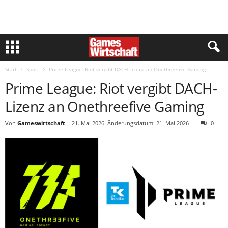
Start
Sport
Prime League: Riot vergibt DACH-Lizenz an Onethreefive Gaming
Prime League: Riot vergibt DACH-
Lizenz an Onethreefive Gaming
Von
Gameswirtschaft
-
21. Mai 2026
Änderungsdatum: 21. Mai 2026
0