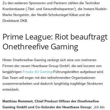
Zu den weiteren Sponsoren und Partnern zählen die Techniker
Krankenkasse (‚Titel- und Gesundheitspartner‘), die Instant-Nudeln-
Marke Nongshim, der Nestlé-Schokoriegel Kitkat und die
Direktbank DKB.
Prime League: Riot beauftragt
Onethreefive Gaming
Hinter Onethreefive Gaming verbirgt sich eine von mehreren
Firmen der neuen Heartbase Group GmbH, die seit kurzem von
langjährigen
Freaks 4U Gaming
-Führungskräften aufgebaut wird.
Das Team will enger mit den teilnehmenden Organisationen
zusammenarbeiten und dadurch langfristig tragfähige Strukturen
entwickeln.
Matthias Remmert, Chief Product Officer der Onethreefive
Gaming GmbH und Co-Gründer der Heartbase Group:
„Ich bin