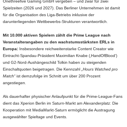
Onethreefive Gaming GmbH vergeben – und zwar für zwei
Spielzeiten (2026 und 2027). Das Berliner Unternehmen ist damit
für die Organisation des Liga-Betriebs inklusive der
darunterliegenden Wettbewerbs-Strukturen verantwortlich.
Mit 10.000 aktiven Spielern zählt die Prime League nach
Veranstalterangaben zu den wachstumsstärksten ERLs in
Europa:
Insbesondere reichweitenstarke Content Creator wie
Eintracht-Spandau-Präsident Maximilian Knabe (‚HandOfBlood‘)
und G2-Nord-Aushängeschild Tolkin haben zu steigenden
Einschaltquoten beigetragen. Die Kennzahl
„Hours Watched pro
Match“
ist demzufolge im Schnitt um über 200 Prozent
angestiegen.
Als dauerhafter physischer Anlaufpunkt für die Prime-League-Fans
dient das Xperion Berlin im Saturn-Markt am Alexanderplatz: Die
Kooperation mit MediaMarkt-Saturn ermöglicht die Austragung
ausgewählter Spieltage und Events.