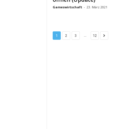
Gameswirtschaft
-
23. März 2021
...
1
2
3
12