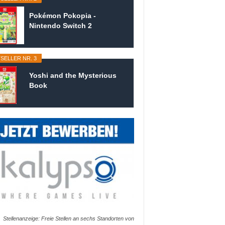
Pokémon Pokopia -
Nintendo Switch 2
SELLER NR. 3
Yoshi and the Mysterious
Book
Stellenanzeige: Freie Stellen an sechs Standorten von