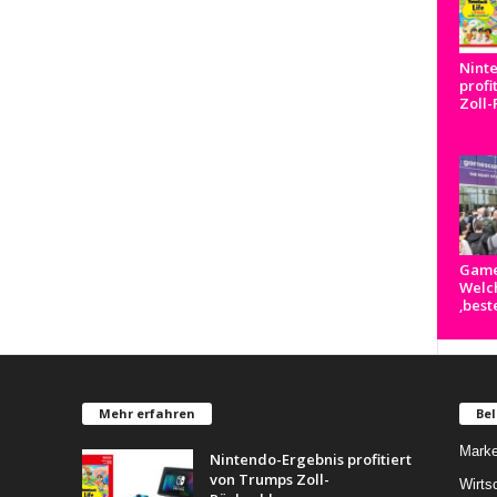
Nint
profi
Zoll
Game
Welch
‚best
Mehr erfahren
Bel
Marke
Nintendo-Ergebnis profitiert
von Trumps Zoll-
Wirts