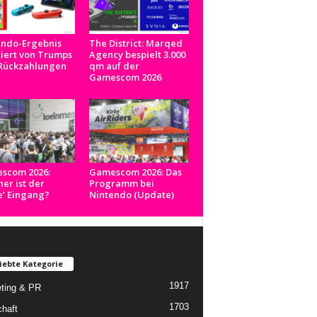
endo-Ergebnis
The District: Marqed
tiert von Trumps
Agency bespielt 3.000
-Rückzahlungen
qm auf der
Gamescom 2026
scom 2026:
Gamescom 2026: Das
er ist der
Programm bei
e‘ Eingang?
Nintendo (Update)
iebte Kategorie
1917
ting & PR
1703
chaft