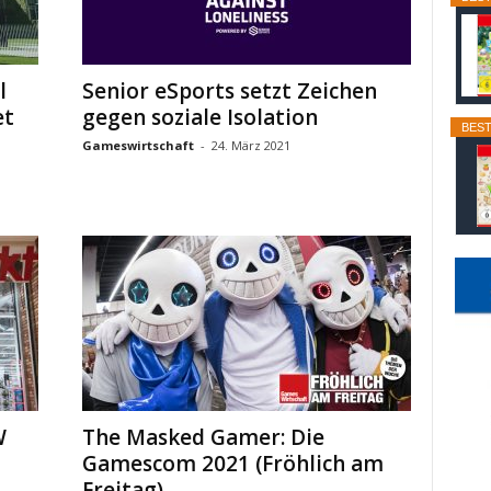
l
Senior eSports setzt Zeichen
et
gegen soziale Isolation
BEST
Gameswirtschaft
-
24. März 2021
W
The Masked Gamer: Die
Gamescom 2021 (Fröhlich am
Freitag)