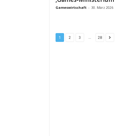
Gameswirtschaft
-
30. März 2026
...
1
2
3
28