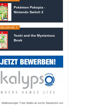
Pokémon Pokopia -
Nintendo Switch 2
SELLER NR. 3
Yoshi and the Mysterious
Book
Stellenanzeige: Freie Stellen an sechs Standorten von