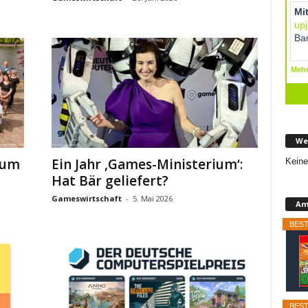
We
ium
Ein Jahr ‚Games-Ministerium‘:
Keine
Hat Bär geliefert?
Gameswirtschaft
-
5. Mai 2026
Am
BEST
BEST