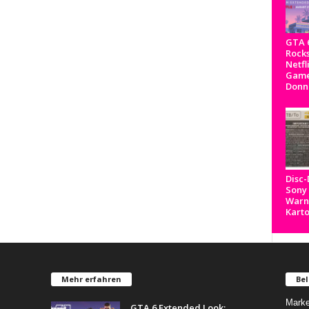
GTA 6
Rocks
Netfl
Game
Donn
Disc
Sony
Warnh
Kart
Mehr erfahren
Bel
Marke
GTA 6 Extended Look: