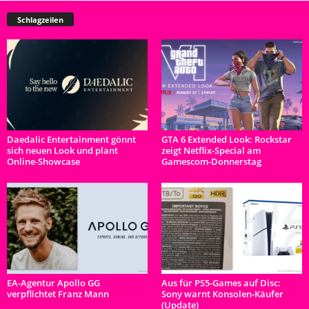
Schlagzeilen
Daedalic Entertainment gönnt
GTA 6 Extended Look: Rockstar
sich neuen Look und plant
zeigt Netflix-Special am
Online-Showcase
Gamescom-Donnerstag
EA-Agentur Apollo GG
Aus für PS5-Games auf Disc:
verpflichtet Franz Mann
Sony warnt Konsolen-Käufer
(Update)