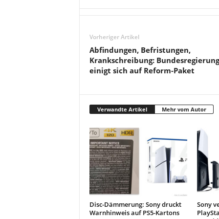
Vorheriger Artikel
Abfindungen, Befristungen,
Krankschreibung: Bundesregierun
einigt sich auf Reform-Paket
Verwandte Artikel
Mehr vom Autor
Disc-Dämmerung: Sony druckt
Sony v
Warnhinweis auf PS5-Kartons
PlaySt