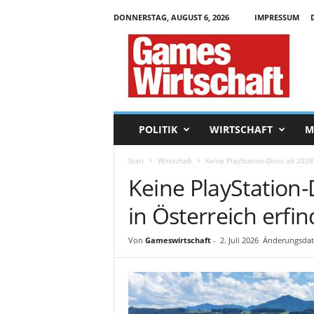
DONNERSTAG, AUGUST 6, 2026
IMPRESSUM
G
a
m
e
s
W
i
POLITIK
WIRTSCHAFT
M
r
t
Start
Wirtschaft
Keine PlayStation-Discs ab 2028
s
Keine PlayStation
c
h
in Österreich erfin
a
f
t
Von
Gameswirtschaft
-
2. Juli 2026
Änderungsdatu
.
d
e