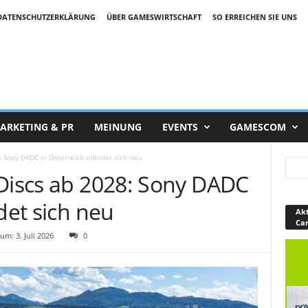
DATENSCHUTZERKLÄRUNG
ÜBER GAMESWIRTSCHAFT
SO ERREICHEN SIE UNS
ARKETING & PR
MEINUNG
EVENTS
GAMESCOM
: Sony DADC in Österreich erfindet sich neu
-Discs ab 2028: Sony DADC
det sich neu
Akt
Ca
m: 3. Juli 2026
0