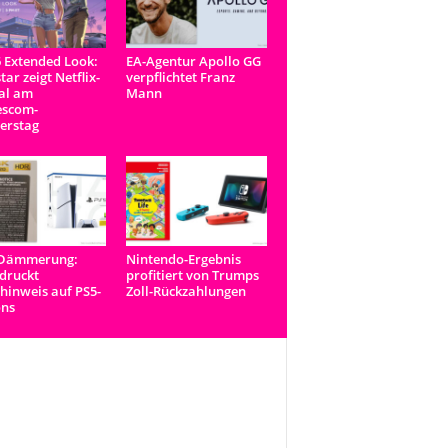
 Extended Look:
EA-Agentur Apollo GG
tar zeigt Netflix-
verpflichtet Franz
al am
Mann
scom-
erstag
-Dämmerung:
Nintendo-Ergebnis
druckt
profitiert von Trumps
inweis auf PS5-
Zoll-Rückzahlungen
ons