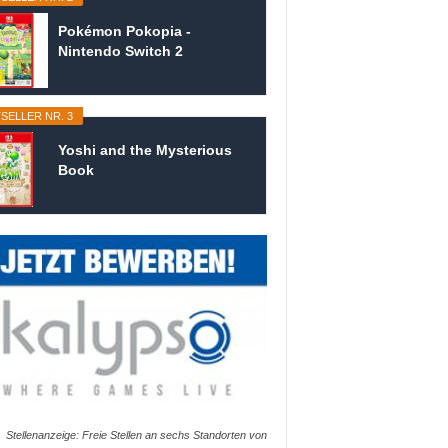
Pokémon Pokopia -
Nintendo Switch 2
SELLER NR. 3
Yoshi and the Mysterious
Book
Stellenanzeige: Freie Stellen an sechs Standorten von