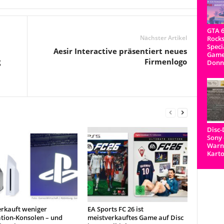
GTA 6
Nächster Artikel
Rocks
Speci
Aesir Interactive präsentiert neues
Game
g
Firmenlogo
Donn
Disc
Sony 
Warnh
Kart
erkauft weniger
EA Sports FC 26 ist
ation-Konsolen – und
meistverkauftes Game auf Disc