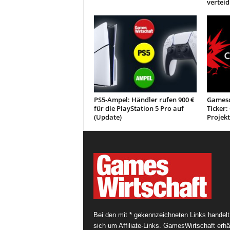
verteid
PS5-Ampel: Händler rufen 900 €
Gamesc
für die PlayStation 5 Pro auf
Ticker
(Update)
Projekt
Bei den mit * gekennzeichneten Links handelt
sich um Affiliate-Links. GamesWirtschaft erhäl