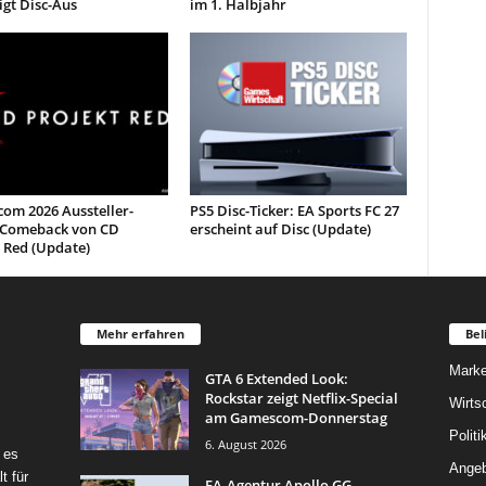
igt Disc-Aus
im 1. Halbjahr
om 2026 Aussteller-
PS5 Disc-Ticker: EA Sports FC 27
: Comeback von CD
erscheint auf Disc (Update)
 Red (Update)
Mehr erfahren
Bel
Marke
GTA 6 Extended Look:
Rockstar zeigt Netflix-Special
Wirts
am Gamescom-Donnerstag
Politi
6. August 2026
 es
Angeb
t für
EA-Agentur Apollo GG