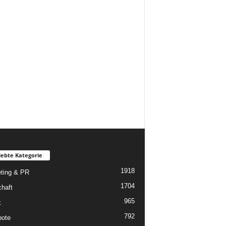
iebte Kategorie
1918
ting & PR
1704
chaft
965
k
792
ote