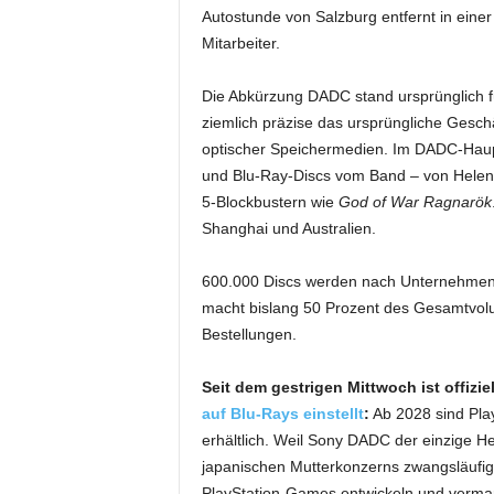
Autostunde von Salzburg entfernt in einer
Mitarbeiter.
Die Abkürzung DADC stand ursprünglich 
ziemlich präzise das ursprüngliche Gesch
optischer Speichermedien. Im DADC-Haupt
und Blu-Ray-Discs vom Band – von Helene
5-Blockbustern wie
God of War Ragnarök
Shanghai und Australien.
600.000 Discs werden nach Unternehmensa
macht bislang 50 Prozent des Gesamtvol
Bestellungen.
Seit dem gestrigen Mittwoch ist offizi
auf Blu-Rays einstellt
:
Ab 2028 sind Play
erhältlich. Weil Sony DADC der einzige He
japanischen Mutterkonzerns zwangsläufig a
PlayStation-Games entwickeln und verma