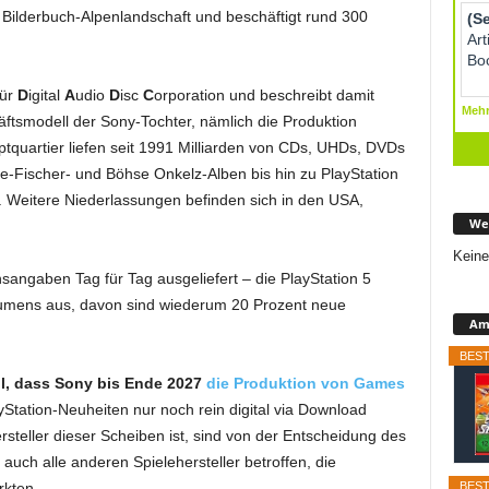
 Bilderbuch-Alpenlandschaft und beschäftigt rund 300
für
D
igital
A
udio
D
isc
C
orporation und beschreibt damit
äftsmodell der Sony-Tochter, nämlich die Produktion
quartier liefen seit 1991 Milliarden von CDs, UHDs, DVDs
-Fischer- und Böhse Onkelz-Alben bis hin zu PlayStation
. Weitere Niederlassungen befinden sich in den USA,
We
Keine
ngaben Tag für Tag ausgeliefert – die PlayStation 5
umens aus, davon sind wiederum 20 Prozent neue
Ama
BEST
ell, dass Sony bis Ende 2027
die Produktion von Games
Station-Neuheiten nur noch rein digital via Download
rsteller dieser Scheiben ist, sind von der Entscheidung des
uch alle anderen Spielehersteller betroffen, die
BEST
rkten.