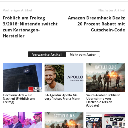
Vorheriger Artikel
Nächster Artikel
Fröhlich am Freitag
Amazon Dreamhack Deals:
3/2018: Nintendo switcht
20 Prozent Rabatt mit
zum Kartonagen-
Gutschein-Code
Hersteller
Verwandte Artikel
Mehr vom Autor
Electronic Arts – ein
EA-Agentur Apollo GG
Saudi-Arabien schließt
Nachruf (Fröhlich am
verpflichtet Franz Mann
Übernahme von
Freitag)
Electronic Arts ab
(Update)