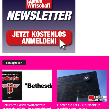
Schlagzeilen
Return to Castle Wolfenstein
Electronic Arts – ein Nachruf
erstmals offiziell in Deutschland
(Fröhlich am Freitag)