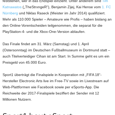
feststehen, wer in das Endspiel einzieht. Unter anderem sind
Tim
Katnawatos
(„TheStrxngeR“), Benjamin Zijej, Kai Hense vom
1. FC
Nürnberg
und Niklas Raseck (Meister im Jahr 2014) qualifiziert.
Mehr als 110.000 Spieler – Amateure wie Profis – haben bislang an
den Online-Vorentscheiden teilgenommen, die separat für die
PlayStation-4- und die Xbox-One-Version ablaufen.
Das Finale findet am 31. März (Samstag) und 1. April
(Ostersonntag) im Deutschen Fußballmuseum in Dortmund statt –
auch Titelverteidiger Cihan ist am Start. In Summe geht es um ein
Preisgeld von 45.000 Euro.
Sport1 überträgt die Finalspiele in Kooperation mit „FIFA 18“-
Hersteller Electronic Arts live im Free-TV sowie im Livestream auf
Web-Plattformen wie Facebook sowie per eSports-App. Die
Reichweite der 2017-Finalspiele beziffert der Sender mit 12
Millionen Nutzern.