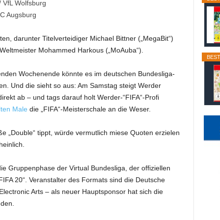
/ VfL Wolfsburg
FC Augsburg
ten, darunter Titelverteidiger Michael Bittner („MegaBit“)
 Weltmeister Mohammed Harkous („MoAuba“).
BEST
den Wochenende könnte es im deutschen Bundesliga-
en. Und die sieht so aus: Am Samstag steigt Werder
rekt ab – und tags darauf holt Werder-“FIFA“-Profi
ten Male
die „FIFA“-Meisterschale an die Weser.
e „Double“ tippt, würde vermutlich miese Quoten erzielen
einlich.
e Gruppenphase der Virtual Bundesliga, der offiziellen
„FIFA 20“. Veranstalter des Formats sind die Deutsche
Electronic Arts – als neuer Hauptsponsor hat sich die
nden.