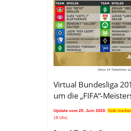
Diese 24 Teilnehmer st
Virtual Bundesliga 201
um die „FIFA“-Meister
Update vom 25. Juni 2020:
Gelb markier
18 Uhr)