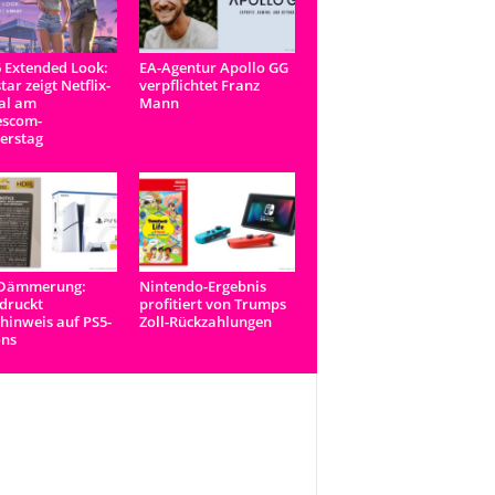
 Extended Look:
EA-Agentur Apollo GG
tar zeigt Netflix-
verpflichtet Franz
al am
Mann
scom-
erstag
-Dämmerung:
Nintendo-Ergebnis
druckt
profitiert von Trumps
inweis auf PS5-
Zoll-Rückzahlungen
ons