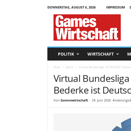
DONNERSTAG, AUGUST 6, 2026
IMPRESSUM
G
a
m
e
s
W
i
POLITIK
WIRTSCHAFT
M
r
t
Start
Sport
Virtual Bundesliga 2019/2020: Yannic
s
Virtual Bundesliga
c
h
Bederke ist Deutsc
a
f
t
Von
Gameswirtschaft
-
29. Juni 2020
Änderungsda
.
d
e