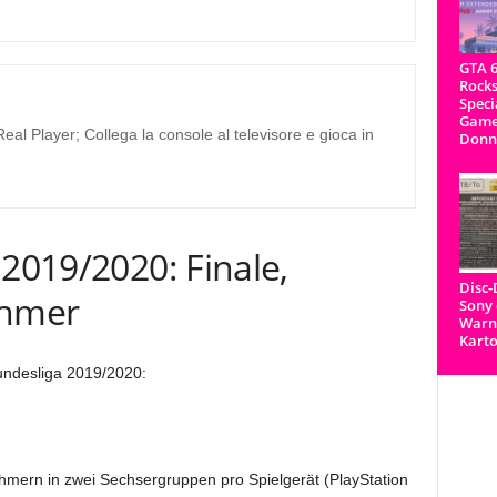
GTA 6
Rocks
Speci
Game
al Player; Collega la console al televisore e gioca in
Donn
 2019/2020: Finale,
Disc
ehmer
Sony 
Warnh
Kart
Bundesliga 2019/2020:
ehmern in zwei Sechsergruppen pro Spielgerät (PlayStation