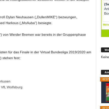
Profi Dylan Neuhausen („DullenMIKE“) bezwungen,
ed Harkous („MoAuba“) besiegte.
“) von Werder Bremen war bereits in der Gruppenphase
We
isten für das Finale in der Virtual Bundesliga 2019/2020 am
Keine
 stehen fest:
Ama
BEST
erkusen
 VfL Wolfsburg
BEST