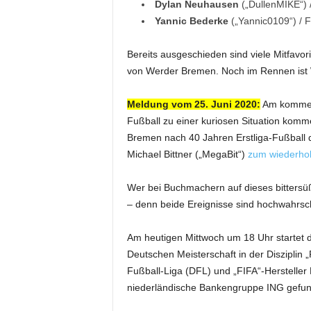
Dylan Neuhausen
(„DullenMIKE“) 
Yannic Bederke
(„Yannic0109“) / 
Bereits ausgeschieden sind viele Mitfavori
von Werder Bremen. Noch im Rennen ist
Meldung vom 25. Juni 2020:
Am kommen
Fußball zu einer kuriosen Situation komm
Bremen nach 40 Jahren Erstliga-Fußball di
Michael Bittner („MegaBit“)
zum wiederhol
Wer bei Buchmachern auf dieses bittersüß
– denn beide Ereignisse sind hochwahrsch
Am heutigen Mittwoch um 18 Uhr startet di
Deutschen Meisterschaft in der Disziplin 
Fußball-Liga (DFL) und „FIFA“-Hersteller 
niederländische Bankengruppe ING gefu