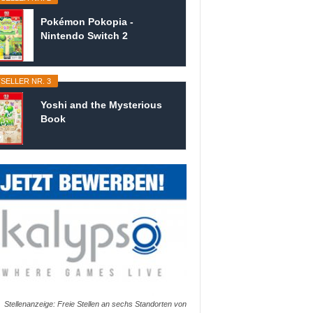
Pokémon Pokopia -
Nintendo Switch 2
SELLER NR. 3
Yoshi and the Mysterious
Book
Stellenanzeige: Freie Stellen an sechs Standorten von