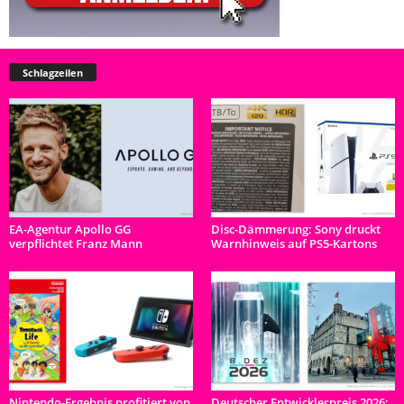
Schlagzeilen
EA-Agentur Apollo GG
Disc-Dämmerung: Sony druckt
verpflichtet Franz Mann
Warnhinweis auf PS5-Kartons
Nintendo-Ergebnis profitiert von
Deutscher Entwicklerpreis 2026: