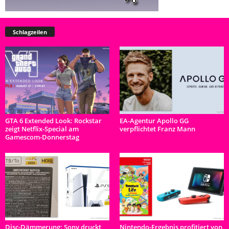
Schlagzeilen
GTA 6 Extended Look: Rockstar
EA-Agentur Apollo GG
zeigt Netflix-Special am
verpflichtet Franz Mann
Gamescom-Donnerstag
Disc-Dämmerung: Sony druckt
Nintendo-Ergebnis profitiert von