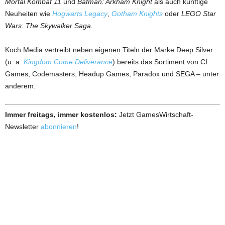
Mortal Kombat 11
und
Batman: Arkham Knight
als auch künftige
Neuheiten wie
Hogwarts Legacy
,
Gotham Knights
oder
LEGO Star
Wars: The Skywalker Saga
.
Koch Media vertreibt neben eigenen Titeln der Marke Deep Silver
(u. a.
Kingdom Come Deliverance
) bereits das Sortiment von CI
Games, Codemasters, Headup Games, Paradox und SEGA – unter
anderem.
Immer freitags, immer kostenlos:
Jetzt GamesWirtschaft-
Newsletter
abonnieren
!