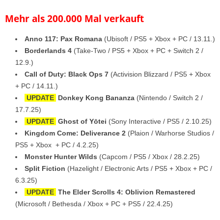
Mehr als 200.000 Mal verkauft
Anno 117: Pax Romana
(Ubisoft / PS5 + Xbox + PC / 13.11.)
Borderlands 4
(Take-Two / PS5 + Xbox + PC + Switch 2 /
12.9.)
Call of Duty: Black Ops 7
(Activision Blizzard / PS5 + Xbox
+ PC / 14.11.)
UPDATE
Donkey Kong Bananza
(Nintendo / Switch 2 /
17.7.25)
UPDATE
Ghost of Yōtei
(Sony Interactive / PS5 / 2.10.25)
Kingdom Come: Deliverance 2
(Plaion / Warhorse Studios /
PS5 + Xbox + PC / 4.2.25)
Monster Hunter Wilds
(Capcom / PS5 / Xbox / 28.2.25)
Split Fiction
(Hazelight / Electronic Arts / PS5 + Xbox + PC /
6.3.25)
UPDATE
The Elder Scrolls 4: Oblivion Remastered
(Microsoft / Bethesda / Xbox + PC + PS5 / 22.4.25)