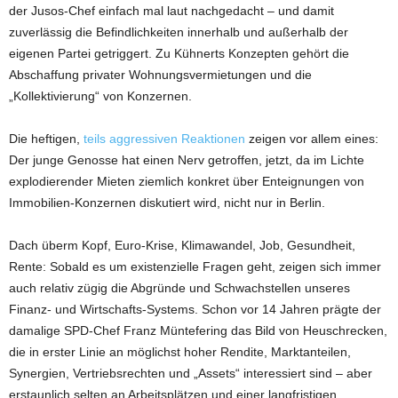
der Jusos-Chef einfach mal laut nachgedacht – und damit
zuverlässig die Befindlichkeiten innerhalb und außerhalb der
eigenen Partei getriggert. Zu Kühnerts Konzepten gehört die
Abschaffung privater Wohnungsvermietungen und die
„Kollektivierung“ von Konzernen.
Die heftigen,
teils aggressiven Reaktionen
zeigen vor allem eines:
Der junge Genosse hat einen Nerv getroffen, jetzt, da im Lichte
explodierender Mieten ziemlich konkret über Enteignungen von
Immobilien-Konzernen diskutiert wird, nicht nur in Berlin.
Dach überm Kopf, Euro-Krise, Klimawandel, Job, Gesundheit,
Rente: Sobald es um existenzielle Fragen geht, zeigen sich immer
auch relativ zügig die Abgründe und Schwachstellen unseres
Finanz- und Wirtschafts-Systems. Schon vor 14 Jahren prägte der
damalige SPD-Chef Franz Müntefering das Bild von Heuschrecken,
die in erster Linie an möglichst hoher Rendite, Marktanteilen,
Synergien, Vertriebsrechten und „Assets“ interessiert sind – aber
erstaunlich selten an Arbeitsplätzen und einer langfristigen