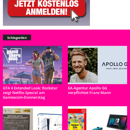
Schlagzeilen
GTA 6 Extended Look: Rockstar
EA-Agentur Apollo GG
zeigt Netflix-Special am
verpflichtet Franz Mann
Gamescom-Donnerstag