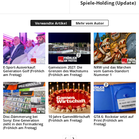
Spiele-Holding (Update)
Verwandte Artikel
Mehr vom Autor
E-Sport-Ausverkauf:
Gamescom 2027: Die
NRW und das Märchen
Generation Golf (Fröhlich
Grenzen des Wachstums
vom Games-Standort
am Freitag)
(Fröhlich am Freitag)
Nummer 1
Disc-Dämmerung bei
10 Jahre GamesWirtschaft
GTA 6: Rockstar setzt auf
Sony: Eine Generation
(Fröhlich am Freitag)
Print (Fröhlich am
zieht in den Formatkrieg
Freitag)
(Fröhlich am Freitag)