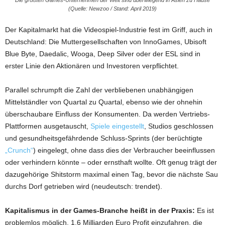
Die größten Games-Unternehmen der Welt sind überwiegend in Asien zu Hause
(Quelle: Newzoo / Stand: April 2019)
Der Kapitalmarkt hat die Videospiel-Industrie fest im Griff, auch in
Deutschland: Die Muttergesellschaften von InnoGames, Ubisoft
Blue Byte, Daedalic, Wooga, Deep Silver oder der ESL sind in
erster Linie den Aktionären und Investoren verpflichtet.
Parallel schrumpft die Zahl der verbliebenen unabhängigen
Mittelständler von Quartal zu Quartal, ebenso wie der ohnehin
überschaubare Einfluss der Konsumenten. Da werden Vertriebs-
Plattformen ausgetauscht,
Spiele eingestellt
, Studios geschlossen
und gesundheitsgefährdende Schluss-Sprints (der berüchtigte
„Crunch“
) eingelegt, ohne dass dies der Verbraucher beeinflussen
oder verhindern könnte – oder ernsthaft wollte. Oft genug trägt der
dazugehörige Shitstorm maximal einen Tag, bevor die nächste Sau
durchs Dorf getrieben wird (neudeutsch: trendet).
Kapitalismus in der Games-Branche heißt in der Praxis:
Es ist
problemlos möglich, 1,6 Milliarden Euro Profit einzufahren, die