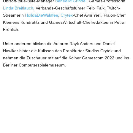
Ubisoft-Blue-Byte-Manager
Benedikt Grindel
, Games-Professorin
Linda Breitlauch
, Verbands-Geschäftsführer Felix Falk, Twitch-
Streamerin
HolldaDieWaldfee
,
Crytek
-Chef Avni Yerli, Plaion-Chef
Klemens Kundratitz und GamesWirtschaft-Chefredakteurin Petra
Fröhlich.
Unter anderem blicken die Autoren Rayk Anders und Daniel
Hawiker hinter die Kulissen des Frankfurter Studios Crytek und
nehmen die Zuschauer mit auf die Kölner Gamescom 2022 und ins
Berliner Computerspielemuseum.