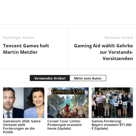
Vorheriger Artikel
Nächster Artikel
Tencent Games holt
Gaming Aid wählt Gehrke
Martin Metzler
zur Vorstands-
Vorsitzenden
Verwandte Artikel
Mehr vom Autor
Gamescom 2026: Game-
Corsair Cove: Limbic-
Games-Förderung:
Verband stellt
Piratenspiel erscheint
Bayern investiert 871.000
Forderungen an die
heute (Update)
€ (Update)
Politik