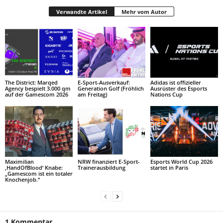
Verwandte Artikel
Mehr vom Autor
The District: Marqed
E-Sport-Ausverkauf:
Adidas ist offizieller
Agency bespielt 3.000 qm
Generation Golf (Fröhlich
Ausrüster des Esports
auf der Gamescom 2026
am Freitag)
Nations Cup
Maximilian
NRW finanziert E-Sport-
Esports World Cup 2026
‚HandOfBlood‘ Knabe:
Trainerausbildung
startet in Paris
„Gamescom ist ein totaler
Knochenjob.“
1 Kommentar