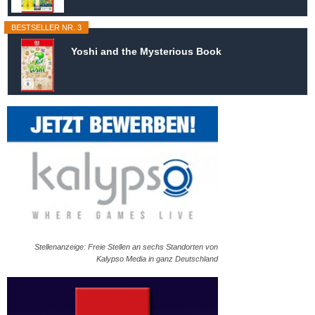
BESTSELLER NR. 3
Yoshi and the Mysterious Book
Stellenanzeige: Freie Stellen an sechs Standorten von
Kalypso Media in ganz Deutschland