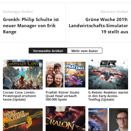
Vorheriger Artikel
Nächster Artikel
Gronkh: Philip Schulte ist
Grüne Woche 2019:
neuer Manager von Erik
Landwirtschafts-Simulator
Range
19 stellt aus
Verwandte Artikel
Mehr vom Autor
Corsair Cove: Limbic-
Pratfall: Kölner Studio
G-Rebels: Reakktor startet
Piratenspiel erscheint
Quad Head verkauft
in den Early Access-
heute (Update)
500.000 Spiele
Testflug (Update)