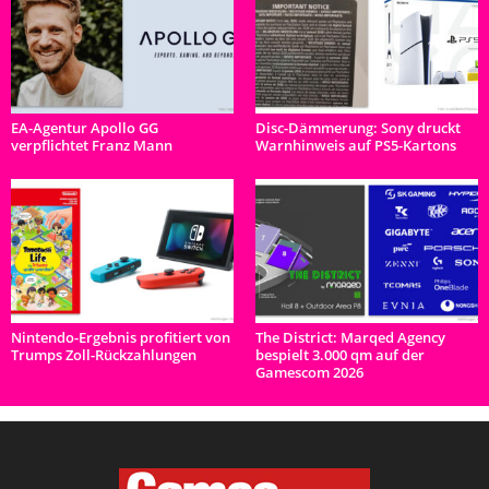
EA-Agentur Apollo GG
Disc-Dämmerung: Sony druckt
verpflichtet Franz Mann
Warnhinweis auf PS5-Kartons
Nintendo-Ergebnis profitiert von
The District: Marqed Agency
Trumps Zoll-Rückzahlungen
bespielt 3.000 qm auf der
Gamescom 2026