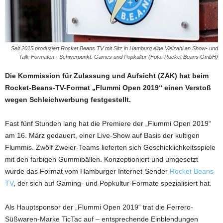
Seit 2015 produziert Rocket Beans TV mit Sitz in Hamburg eine Vielzahl an Show- und
Talk-Formaten - Schwerpunkt: Games und Popkultur (Foto: Rocket Beans GmbH)
Die Kommission für Zulassung und Aufsicht (ZAK) hat beim
Rocket-Beans-TV-Format „Flummi Open 2019“ einen Verstoß
wegen Schleichwerbung festgestellt.
Fast fünf Stunden lang hat die Premiere der „Flummi Open 2019“
am 16. März gedauert, einer Live-Show auf Basis der kultigen
Flummis. Zwölf Zweier-Teams lieferten sich Geschicklichkeitsspiele
mit den farbigen Gummibällen. Konzeptioniert und umgesetzt
wurde das Format vom Hamburger Internet-Sender
Rocket Beans
TV
, der sich auf Gaming- und Popkultur-Formate spezialisiert hat.
Als Hauptsponsor der „Flummi Open 2019“ trat die Ferrero-
Süßwaren-Marke TicTac auf – entsprechende Einblendungen