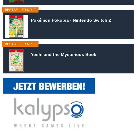
BESTSELLER NR. 2
Pokémon Pokopia - Nintendo Switch 2
BESTSELLER NR. 3
Yoshi and the Mysterious Book