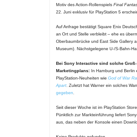
Motiv des Action-Rollenspiels
Final Fanta
22. Juni exklusiv für PlayStation 5 erschei
Auf Anfrage bestätigt Square Enix Deutsc
an Ort und Stelle verbleibt – ehe es über
Oberbaumbrücke und East Side Gallery a
Museum). Nächstgelegene U-/S-Bahn-Halt
Bei Sony Interactive sind solche Groß-
Marketingplans:
In Hamburg und Berlin 
PlayStation-Neuheiten wie
God of War Ra
Apart
. Zuletzt hat Warner ein solches Wa
gegeben
.
Seit dieser Woche ist im PlayStation Sto
Pünktlich zur Markteinführung liefert So
aus, das neben der Konsole einen Downloa
Keine Produkte gefunden.