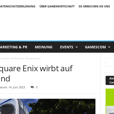
DATENSCHUTZERKLÄRUNG
ÜBER GAMESWIRTSCHAFT
SO ERREICHEN SIE UNS
ARKETING & PR
MEINUNG
EVENTS
GAMESCOM
nix wirbt auf Berliner Häuserwand
Square Enix wirbt auf
and
Akt
Ca
tum: 14. Juni 2023
0