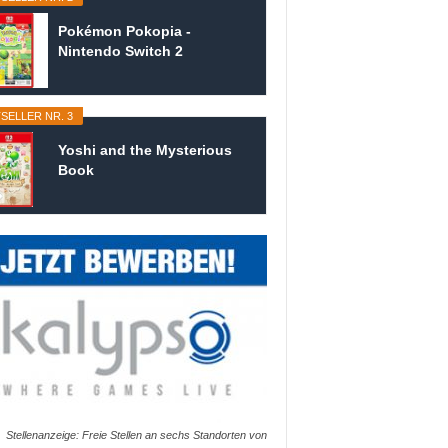
Pokémon Pokopia -
Nintendo Switch 2
SELLER NR. 3
Yoshi and the Mysterious
Book
Stellenanzeige: Freie Stellen an sechs Standorten von