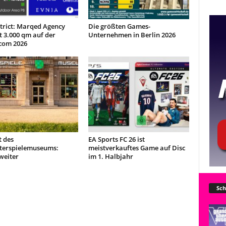
trict: Marqed Agency
Die größten Games-
t 3.000 qm auf der
Unternehmen in Berlin 2026
com 2026
t des
EA Sports FC 26 ist
erspielemuseums:
meistverkauftes Game auf Disc
weiter
im 1. Halbjahr
Sch