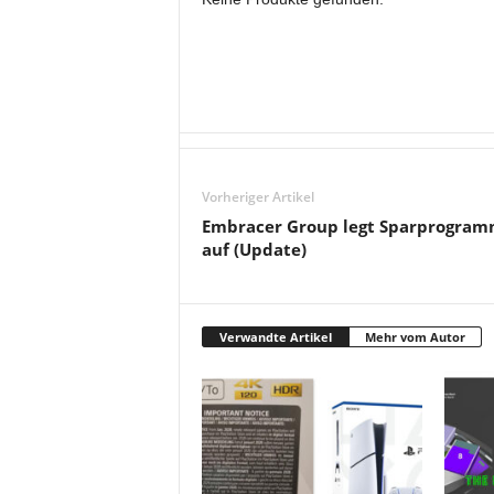
Vorheriger Artikel
Embracer Group legt Sparprogra
auf (Update)
Verwandte Artikel
Mehr vom Autor