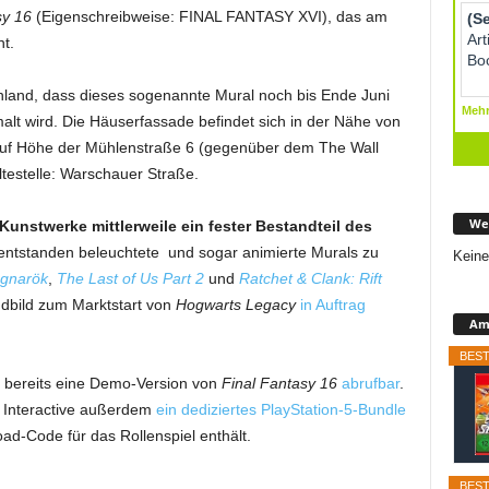
sy 16
(Eigenschreibweise: FINAL FANTASY XVI), das am
nt.
hland, dass dieses sogenannte Mural noch bis Ende Juni
malt wird. Die Häuserfassade befindet sich in der Nähe von
uf Höhe der Mühlenstraße 6 (gegenüber dem The Wall
estelle: Warschauer Straße.
We
Kunstwerke mittlerweile ein fester Bestandteil des
entstanden beleuchtete und sogar animierte Murals zu
Keine
gnarök
,
The Last of Us Part 2
und
Ratchet & Clank: Rift
ndbild zum Marktstart von
Hogwarts Legacy
in Auftrag
Ama
BEST
re bereits eine Demo-Version von
Final Fantasy 16
abrufbar
.
ny Interactive außerdem
ein dediziertes PlayStation-5-Bundle
d-Code für das Rollenspiel enthält.
BEST