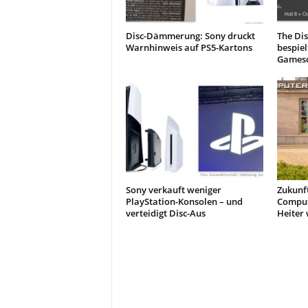
Disc-Dämmerung: Sony druckt
The Dis
Warnhinweis auf PS5-Kartons
bespiel
Games
Sony verkauft weniger
Zukunf
PlayStation-Konsolen – und
Comput
verteidigt Disc-Aus
Heiter 