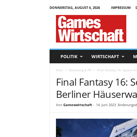
DONNERSTAG, AUGUST 6, 2026
IMPRESSUM
G
a
m
e
s
W
i
POLITIK
WIRTSCHAFT
M
r
t
Start
Marketing & PR
Final Fantasy 16: Square E
s
Final Fantasy 16: 
c
h
Berliner Häuserw
a
f
t
Von
Gameswirtschaft
-
14. Juni 2023
Änderungsda
.
d
e