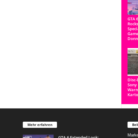
GTA 6
Rocks
Speci
Game
Donn
Disc
Sony 
Warnh
Kart
Mehr erfahren
Bel
Marke
GTA 6 Extended Look: