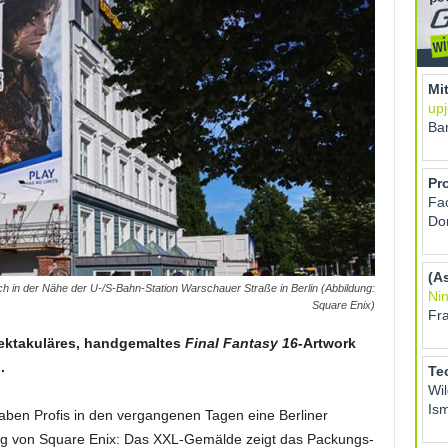
ch in der Nähe der U-/S-Bahn-Station Warschauer Straße in Berlin (Abbildung:
Square Enix)
spektakuläres, handgemaltes
Final Fantasy 16
-Artwork
.
haben Profis in den vergangenen Tagen eine Berliner
ag von Square Enix: Das XXL-Gemälde zeigt das Packungs-