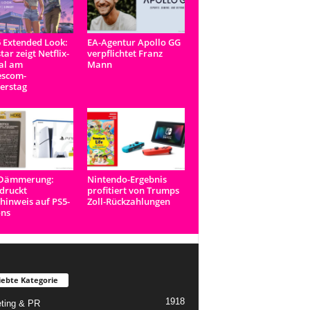
 Extended Look:
EA-Agentur Apollo GG
tar zeigt Netflix-
verpflichtet Franz
al am
Mann
scom-
erstag
-Dämmerung:
Nintendo-Ergebnis
druckt
profitiert von Trumps
inweis auf PS5-
Zoll-Rückzahlungen
ons
iebte Kategorie
1918
ting & PR