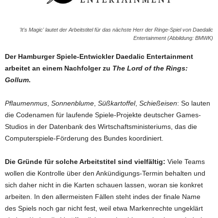
'It's Magic' lautet der Arbeitstitel für das nächste Herr der Ringe-Spiel von Daedalic
Entertainment (Abbildung: BMWK)
Der Hamburger Spiele-Entwickler Daedalic Entertainment
arbeitet an einem Nachfolger zu
The Lord of the Rings:
Gollum
.
Pflaumenmus
,
Sonnenblume
,
Süßkartoffel
,
Schießeisen
: So lauten
die Codenamen für laufende Spiele-Projekte deutscher Games-
Studios in der Datenbank des Wirtschaftsministeriums, das die
Computerspiele-Förderung des Bundes koordiniert.
Die Gründe für solche Arbeitstitel sind vielfältig:
Viele Teams
wollen die Kontrolle über den Ankündigungs-Termin behalten und
sich daher nicht in die Karten schauen lassen, woran sie konkret
arbeiten. In den allermeisten Fällen steht indes der finale Name
des Spiels noch gar nicht fest, weil etwa Markenrechte ungeklärt