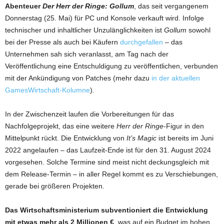
Abenteuer
Der Herr der Ringe: Gollum
, das seit vergangenem
Donnerstag (25. Mai) für PC und Konsole verkauft wird. Infolge
technischer und inhaltlicher Unzulänglichkeiten ist
Gollum
sowohl
bei der Presse als auch bei Käufern
durchgefallen
– das
Unternehmen sah sich veranlasst, am Tag nach der
Veröffentlichung eine Entschuldigung zu veröffentlichen, verbunden
mit der Ankündigung von Patches (mehr dazu
in der aktuellen
GamesWirtschaft-Kolumne
).
In der Zwischenzeit laufen die Vorbereitungen für das
Nachfolgeprojekt, das eine weitere
Herr der Ringe
-Figur in den
Mittelpunkt rückt. Die Entwicklung von
It’s Magic
ist bereits im Juni
2022 angelaufen – das Laufzeit-Ende ist für den 31. August 2024
vorgesehen. Solche Termine sind meist nicht deckungsgleich mit
dem Release-Termin – in aller Regel kommt es zu Verschiebungen,
gerade bei größeren Projekten.
Das Wirtschaftsministerium subventioniert die Entwicklung
mit etwas mehr als 2 Millionen €
, was auf ein Budget im hohen