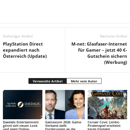
Vorheriger Artikel
Nächster Artikel
PlayStation Direct
M-net: Glasfaser-Internet
expandiert nach
für Gamer – jetzt 40 €-
Österreich (Update)
Gutschein sichern
(Werbung)
Verwandte Artikel
Mehr vom Autor
Daedalic Entertainment
Gamescom 2026: Game-
Corsair Cove: Limbic-
gönnt sich neuen Look
Verband stellt
Piratenspiel erscheint
und plant Online-
Forderungen an die
heute (Update)