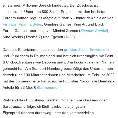
einstelligen Millionen-Bereich hindeutet. Der Zuschuss ist
substanziell: Unter den 500 Spiele-Projekten mit den höchsten
Fördersummen liegt
It’s Magic
auf Platz 6 – hinter den Spielen von
Fishlabs
,
Piranha Bytes
, Grimlore Games, King Art und Black
Forest Games, aber noch vor Mimimi Games (
Shadow Gambit
),
Nine Worlds (
Tropico 7
) und Egosoft (
X-26
).
Daedalic Entertainment zählt zu den
größten Spiele-Entwicklern
und -Publishern in Deutschland und hat sich ursprünglich mit Point
& Click-Adventures wie
Deponia
und
Edna bricht aus
einen Namen
gemacht hat. Am Standort Hamburg beschäftigt das Unternehmen
derzeit rund 100 Mitarbeiterinnen und Mitarbeiter; im Februar 2022
hat der börsennotierte französische Publisher Nacon alle Daedalic-
Anteile für 53 Mio. €
übernommen
.
Während das Publishing-Geschäft mit Titeln wie
Unrailed!
oder
Barotrauma
erfolgreich läuft, blieben die jüngsten
Eigenproduktionen durchweg unter den kommerziellen