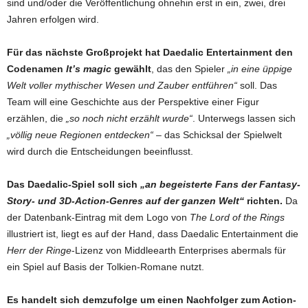
sind und/oder die Veröffentlichung ohnehin erst in ein, zwei, drei
Jahren erfolgen wird.
Für das nächste Großprojekt hat Daedalic Entertainment den
Codenamen
It’s magic
gewählt
, das den Spieler
„in eine üppige
Welt voller mythischer Wesen und Zauber entführen“
soll. Das
Team will eine Geschichte aus der Perspektive einer Figur
erzählen, die
„so noch nicht erzählt wurde“
. Unterwegs lassen sich
„völlig neue Regionen entdecken“
– das Schicksal der Spielwelt
wird durch die Entscheidungen beeinflusst.
Das Daedalic-Spiel soll sich
„an begeisterte Fans der Fantasy-
Story- und 3D-Action-Genres auf der ganzen Welt“
richten.
Da
der Datenbank-Eintrag mit dem Logo von
The Lord of the Rings
illustriert ist, liegt es auf der Hand, dass Daedalic Entertainment die
Herr der Ringe
-Lizenz von Middleearth Enterprises abermals für
ein Spiel auf Basis der Tolkien-Romane nutzt.
Es handelt sich demzufolge um einen Nachfolger zum Action-