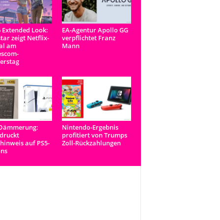
 Extended Look:
EA-Agentur Apollo GG
tar zeigt Netflix-
verpflichtet Franz
al am
Mann
scom-
erstag
-Dämmerung:
Nintendo-Ergebnis
druckt
profitiert von Trumps
inweis auf PS5-
Zoll-Rückzahlungen
ons