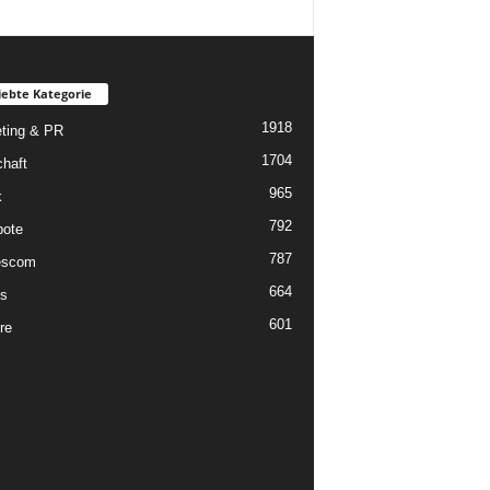
iebte Kategorie
1918
ting & PR
1704
chaft
965
k
792
ote
787
scom
664
s
601
re