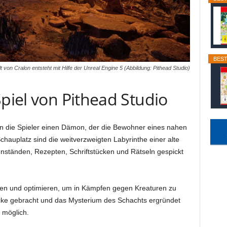
BEST
t von Cralon entsteht mit Hilfe der Unreal Engine 5 (Abbildung: Pithead Studio)
Spiel von Pithead Studio
en die Spieler einen Dämon, der die Bewohner eines nahen
chauplatz sind die weitverzweigten Labyrinthe einer alte
nständen, Rezepten, Schriftstücken und Rätseln gespickt
üsten und optimieren, um in Kämpfen gegen Kreaturen zu
cke gebracht und das Mysterium des Schachts ergründet
 möglich.