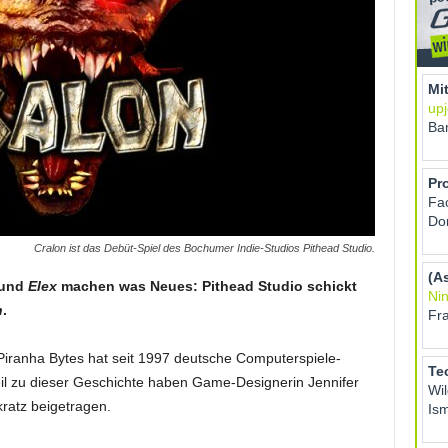
Cralon ist das Debüt-Spiel des Bochumer Indie-Studios Pithead Studio.
und
Elex
machen was Neues: Pithead Studio schickt
n
.
Piranha Bytes hat seit 1997 deutsche Computerspiele-
il zu dieser Geschichte haben Game-Designerin Jennifer
kratz beigetragen.