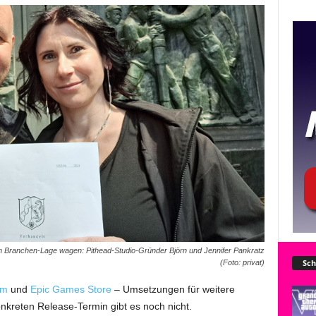
en Branchen-Lage wagen: Pithead-Studio-Gründer Björn und Jennifer Pankratz
Sch
(Foto: privat)
am
und
Epic Games Store
– Umsetzungen für weitere
onkreten Release-Termin gibt es noch nicht.