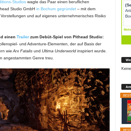
itions-Studios
wagte das Paar einen beruflichen
Pithead Studio GmbH
in Bochum gegründet
– mit dem
 Vorstellungen und auf eigenes unternehmerisches Risiko
und einen
Trailer
zum Debüt-Spiel von Pithead Studio:
ollenspiel- und Adventure-Elementen, der auf Basis der
ern wie
Arx Fatalis
und
Ultima Underworld
inspiriert wurde.
em angestammten Genre treu.
We
Keine
Ama
BEST
BEST