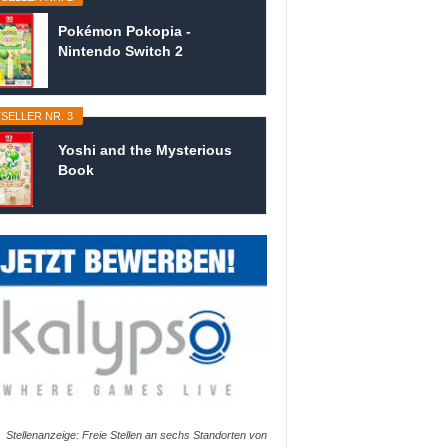
Pokémon Pokopia -
Nintendo Switch 2
SELLER NR. 3
Yoshi and the Mysterious
Book
Stellenanzeige: Freie Stellen an sechs Standorten von