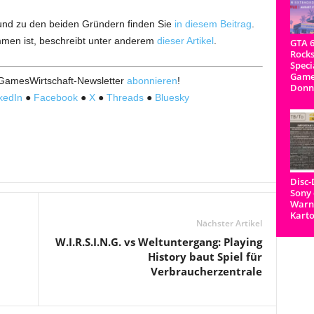
 und zu den beiden Gründern finden Sie
in diesem Beitrag
.
men ist, beschreibt unter anderem
dieser Artikel
.
GTA 6
Rocks
Speci
Game
 GamesWirtschaft-Newsletter
abonnieren
!
Donn
kedIn
●
Facebook
●
X
●
Threads
●
Bluesky
Disc
Sony 
Warnh
Kart
Nächster Artikel
W.I.R.S.I.N.G. vs Weltuntergang: Playing
History baut Spiel für
Verbraucherzentrale