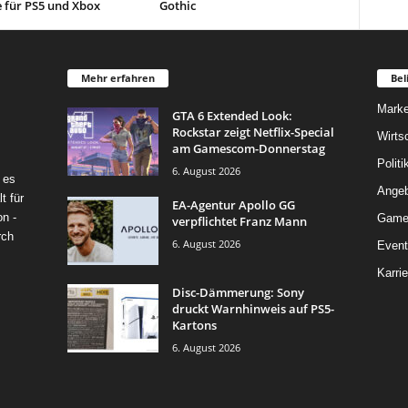
e für PS5 und Xbox
Gothic
Mehr erfahren
Bel
Marke
GTA 6 Extended Look:
Rockstar zeigt Netflix-Special
Wirts
am Gamescom-Donnerstag
Politi
6. August 2026
 es
Angeb
t für
EA-Agentur Apollo GG
on -
Game
verpflichtet Franz Mann
rch
6. August 2026
Event
Karrie
Disc-Dämmerung: Sony
druckt Warnhinweis auf PS5-
Kartons
6. August 2026