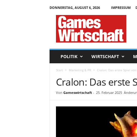
DONNERSTAG, AUGUST 6, 2026
IMPRESSUM
G
a
m
e
s
W
i
POLITIK
WIRTSCHAFT
M
r
t
Start
Marketing & PR
Cralon: Das erste Spiel von
s
Cralon: Das erste 
c
h
a
Von
Gameswirtschaft
-
25. Februar 2025
Änderun
f
t
.
d
e