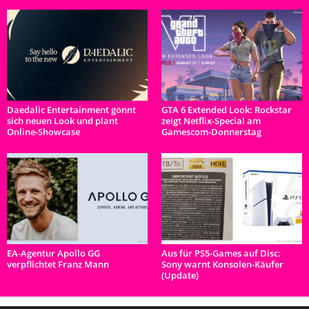
Daedalic Entertainment gönnt
GTA 6 Extended Look: Rockstar
sich neuen Look und plant
zeigt Netflix-Special am
Online-Showcase
Gamescom-Donnerstag
EA-Agentur Apollo GG
Aus für PS5-Games auf Disc:
verpflichtet Franz Mann
Sony warnt Konsolen-Käufer
(Update)