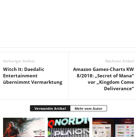
Vorheriger Artikel
Nächster Artikel
Witch It: Daedalic
Amazon Games-Charts KW
Entertainment
8/2018: „Secret of Mana“
übernimmt Vermarktung
vor „Kingdom Come
Deliverance“
Verwandte Artikel
Mehr vom Autor