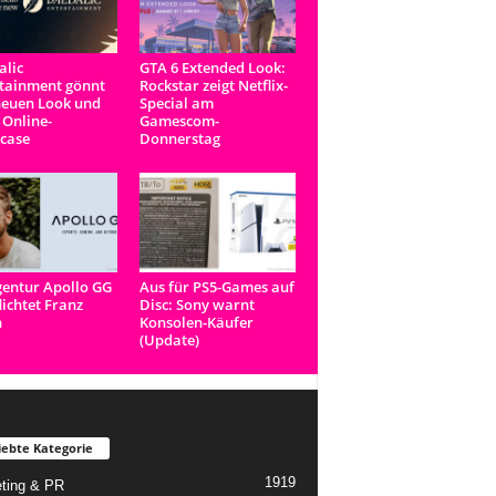
lic
GTA 6 Extended Look:
tainment gönnt
Rockstar zeigt Netflix-
neuen Look und
Special am
 Online-
Gamescom-
case
Donnerstag
entur Apollo GG
Aus für PS5-Games auf
lichtet Franz
Disc: Sony warnt
n
Konsolen-Käufer
(Update)
iebte Kategorie
1919
ting & PR