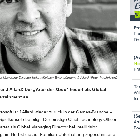
 Managing DIrector bei Intellivision Entertainment: J Allard (Foto: Intellivision)
r J Allard: Der „Vater der Xbox“ heuert als Global
ertainment an.
osoft ist J Allard wieder zurück in der Games-Branche –
ielkonsole beteiligt: Der einstige Chief Technology Officer
rtet als Global Managing Director bei Intellivision
t im Herbst die auf Familien-Unterhaltung zugeschnittene