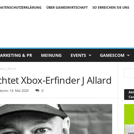
DATENSCHUTZERKLÄRUNG
ÜBER GAMESWIRTSCHAFT
SO ERREICHEN SIE UNS
ARKETING & PR
MEINUNG
EVENTS
GAMESCOM
der J Allard
ichtet Xbox-Erfinder J Allard
tum: 14. Mai 2020
0
Akt
Ca