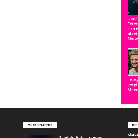
Daeda
Enter
sich 
plant
Show
EA-Ag
verpf
Man
Mehr erfahren
Bel
Marke
Daedalic Entertainment