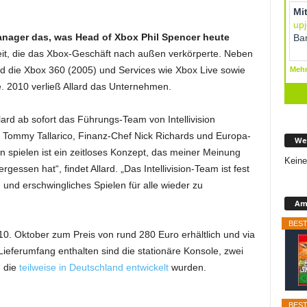
Manager das, was Head of Xbox Phil Spencer heute
it, die das Xbox-Geschäft nach außen verkörperte. Neben
rd die Xbox 360 (2005) und Services wie Xbox Live sowie
. 2010 verließ Allard das Unternehmen.
lard ab sofort das Führungs-Team von Intellivision
Tommy Tallarico, Finanz-Chef Nick Richards und Europa-
We
spielen ist ein zeitloses Konzept, das meiner Meinung
Keine
essen hat“, findet Allard. „Das Intellivision-Team ist fest
nd erschwingliches Spielen für alle wieder zu
Ama
BEST
b 10. Oktober zum Preis von rund 280 Euro erhältlich und via
ieferumfang enthalten sind die stationäre Konsole, zwei
, die
teilweise in Deutschland entwickelt
wurden.
BEST