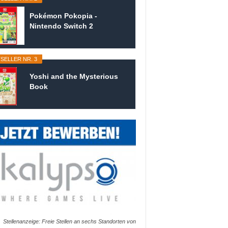
Pokémon Pokopia -
Nintendo Switch 2
SELLER NR. 3
Yoshi and the Mysterious
Book
Stellenanzeige: Freie Stellen an sechs Standorten von