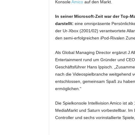
Konsole
Amico
auf den Markt.
In seiner Microsoft-Zeit war der Top-
darstellt:
eine omnipräsente Persönlichke
der Ur-Xbox (2001/02) verantwortete Alla
den semi-erfolgreichen iPod-Rivalen Zune
Als Global Managing Director ergänzt J Al
Entertainment rund um Gründer und CEO 
Geschäftsführer Hans Ippisch. „Zusammen 
nach die Videospielbranche weitgehend verg
entschlossen, gemeinsam Spaß zu haben u
ermöglichen.“
Die Spielkonsole Intellivision Amico ist a
MediaMarkt und Saturn vorbestellbar. Im L
Controller und sechs vorinstallierte Spiele