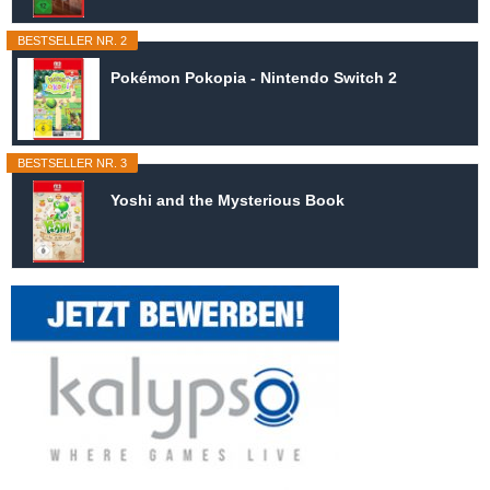
BESTSELLER NR. 2
Pokémon Pokopia - Nintendo Switch 2
BESTSELLER NR. 3
Yoshi and the Mysterious Book