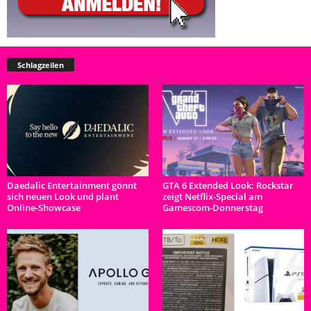
Schlagzeilen
Daedalic Entertainment gönnt
GTA 6 Extended Look: Rockstar
sich neuen Look und plant
zeigt Netflix-Special am
Online-Showcase
Gamescom-Donnerstag