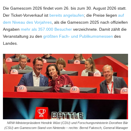
Die Gamescom 2026 findet vom 26. bis zum 30. August 2026 statt.
Der Ticket-Vorverkauf ist
bereits angelaufen
; die Preise liegen
auf
dem Niveau des Vorjahres
, als die Gamescom 2025 nach offiziellen
Angaben
mehr als 357.000 Besucher
verzeichnete. Damit zählt die
Veranstaltung zu den
größten Fach- und Publikumsmessen
des
Landes.
NRW-Ministerpräsident Hendrik Wüst (CDU) und Forschungsministerin Dorothee Bär
(CSU) am Gamescom-Stand von Nintendo – rechts: Bernd Fakesch, General Manager