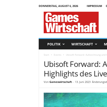
DONNERSTAG, AUGUST 6, 2026
IMPRESSUM
G
a
m
e
s
W
i
POLITIK
WIRTSCHAFT
M
r
t
Start
Events
Ubisoft Forward: Aufzeichnung und 
s
Ubisoft Forward: 
c
h
Highlights des Liv
a
f
t
Von
Gameswirtschaft
-
13. Juni 2023
Änderungsda
.
d
e