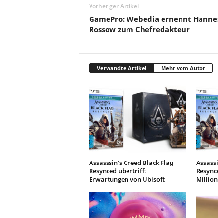
Vorheriger Artikel
GamePro: Webedia ernennt Hanne
Rossow zum Chefredakteur
Verwandte Artikel
Mehr vom Autor
Assasssin’s Creed Black Flag
Assassi
Resynced übertrifft
Resynce
Erwartungen von Ubisoft
Million