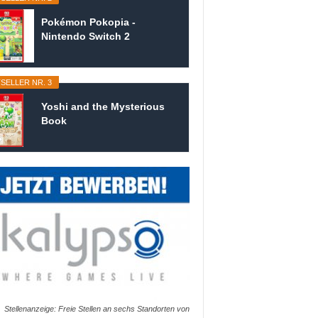
Pokémon Pokopia -
Nintendo Switch 2
SELLER NR. 3
Yoshi and the Mysterious
Book
Stellenanzeige: Freie Stellen an sechs Standorten von