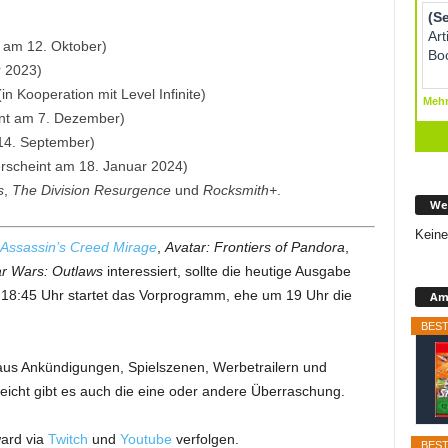
)
 am 12. Oktober)
r 2023)
(in Kooperation mit Level Infinite)
nt am 7. Dezember)
14. September)
rscheint am 18. Januar 2024)
s
,
The Division Resurgence
und
Rocksmith+
.
We
Keine
Assassin’s Creed Mirage
,
Avatar: Frontiers of Pandora
,
ar Wars: Outlaws
interessiert, sollte die heutige Ausgabe
 18:45 Uhr startet das Vorprogramm, ehe um 19 Uhr die
Ama
BEST
 aus Ankündigungen, Spielszenen, Werbetrailern und
lleicht gibt es auch die eine oder andere Überraschung.
ward via
Twitch
und
Youtube
verfolgen.
BEST