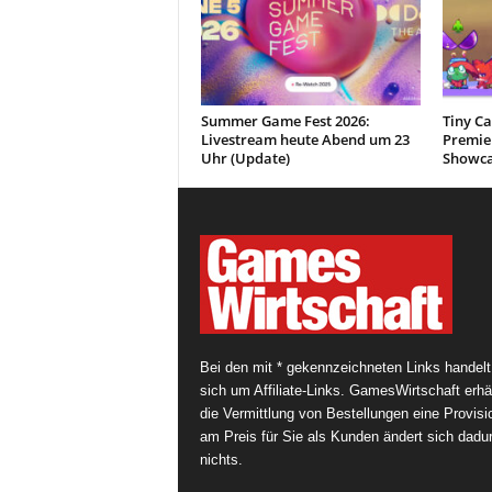
Summer Game Fest 2026:
Tiny Ca
Livestream heute Abend um 23
Premie
Uhr (Update)
Showc
Bei den mit * gekennzeichneten Links handelt
sich um Affiliate-Links. GamesWirtschaft erhäl
die Vermittlung von Bestellungen eine Provisi
am Preis für Sie als Kunden ändert sich dadu
nichts.