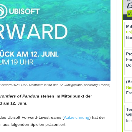
Forward 2023: Der Livestream ist für den 12. Juni geplant (Abbildung: Ubisoft)
Frontiers of Pandora
stehen im Mittelpunkt der
 am 12. Juni.
s Ubisoft Forward-Livestreams (
Aufzeichnung
) hat der
n aus folgenden Spielen präsentiert: