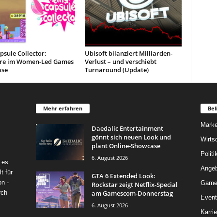
psule Collector:
Ubisoft bilanziert Milliarden-
re im Women-Led Games
Verlust – und verschiebt
ase
Turnaround (Update)
Mehr erfahren
Bel
Marke
Daedalic Entertainment
gönnt sich neuen Look und
Wirts
plant Online-Showcase
Politi
6. August 2026
 es
Angeb
t für
GTA 6 Extended Look:
on -
Game
Rockstar zeigt Netflix-Special
am Gamescom-Donnerstag
rch
Event
6. August 2026
Karrie