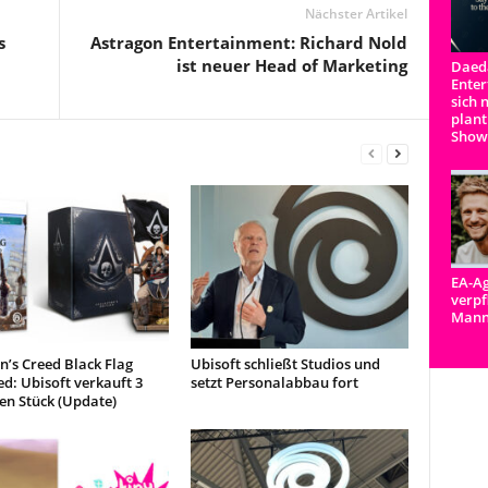
Nächster Artikel
s
Astragon Entertainment: Richard Nold
ist neuer Head of Marketing
Daeda
Enter
sich 
plant
Show
EA-Ag
verpf
Man
n’s Creed Black Flag
Ubisoft schließt Studios und
d: Ubisoft verkauft 3
setzt Personalabbau fort
en Stück (Update)