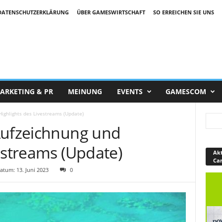
DATENSCHUTZERKLÄRUNG
ÜBER GAMESWIRTSCHAFT
SO ERREICHEN SIE UNS
ARKETING & PR
MEINUNG
EVENTS
GAMESCOM
Highlights des Livestreams (Update)
Aufzeichnung und
estreams (Update)
Akt
Ca
tum: 13. Juni 2023
0