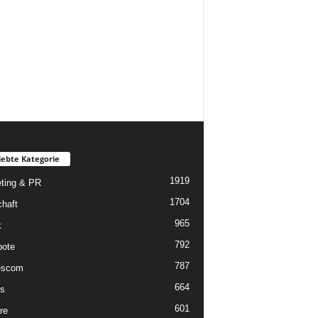
iebte Kategorie
1919
ting & PR
1704
chaft
965
k
792
ote
787
scom
664
s
601
re