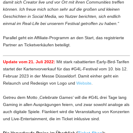
damit sich Creator live und vor Ort mit ihren Communities treffen
können. Ich freue mich schon sehr auf die großen und kleinen
Geschichten in Social Media, wo Nutzer berichten, sich endlich
einmal im Real-Life bei unserem Festival getroffen zu haben.“
Parallel geht ein Affiliate-Programm an den Start, das registrierte
Partner an Ticketverkäufen beteiligt.
Update vom 21. Juli 2022:
Mit stark rabattierten Early-Bird-Tarifen
startet der Kartenvorverkauf für das #G4L-Festival vom 10. bis 12.
Februar 2023 in der Messe Düsseldorf. Damit einher geht ein
Relaunch und Redesign von Logo und
Website
.
Getreu dem Motto
‚Celebrate Games‘
will die #G4L drei Tage lang
Gaming in allen Ausprägungen feiern, und zwar sowohl analoge als
auch digitale Spiele. Flankiert wird die Veranstaltung von Konzerten
und Live-Entertainment, die im Ticket inklusive sind.
Die Vorverkaufs-Preise im Überblick (
Ticket-Shop
):