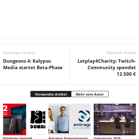
Vorheriger Artikel
Nächster Artikel
Dungeons 4: Kalypso
Letplay4Charity: Twitch-
Media startet Beta-Phase
Community spendet
12.500 €
Verwandte Artikel
Mehr vom Autor
Nintendo bespielt
Astragon Entertainment:
Gamescom 2026: