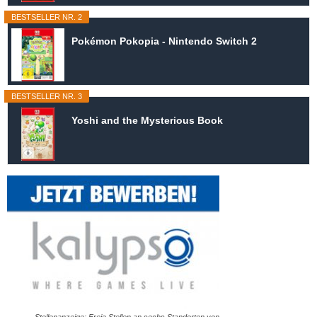
BESTSELLER NR. 2
Pokémon Pokopia - Nintendo Switch 2
BESTSELLER NR. 3
Yoshi and the Mysterious Book
Stellenanzeige: Freie Stellen an sechs Standorten von