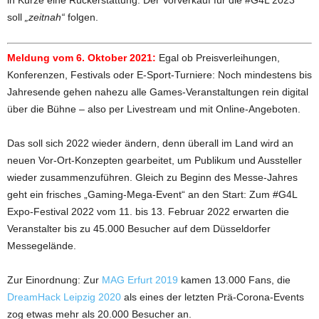
in Kürze eine Rückerstattung. Der Vorverkauf für die #G4L 2023
soll
„zeitnah“
folgen.
Meldung vom 6. Oktober 2021:
Egal ob Preisverleihungen,
Konferenzen, Festivals oder E-Sport-Turniere: Noch mindestens bis
Jahresende gehen nahezu alle Games-Veranstaltungen rein digital
über die Bühne – also per Livestream und mit Online-Angeboten.
Das soll sich 2022 wieder ändern, denn überall im Land wird an
neuen Vor-Ort-Konzepten gearbeitet, um Publikum und Aussteller
wieder zusammenzuführen. Gleich zu Beginn des Messe-Jahres
geht ein frisches „Gaming-Mega-Event“ an den Start: Zum #G4L
Expo-Festival 2022 vom 11. bis 13. Februar 2022 erwarten die
Veranstalter bis zu 45.000 Besucher auf dem Düsseldorfer
Messegelände.
Zur Einordnung: Zur
MAG Erfurt 2019
kamen 13.000 Fans, die
DreamHack Leipzig 2020
als eines der letzten Prä-Corona-Events
zog etwas mehr als 20.000 Besucher an.