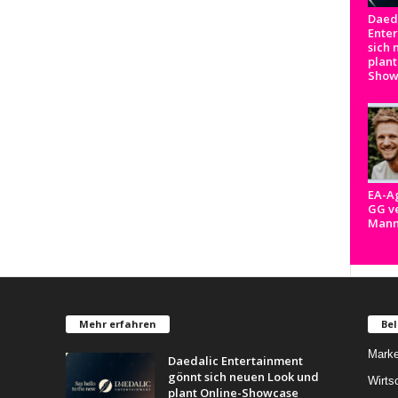
Daed
Ente
sich 
plant
Show
EA-A
GG ve
Man
Mehr erfahren
Bel
Marke
Daedalic Entertainment
gönnt sich neuen Look und
Wirts
plant Online-Showcase