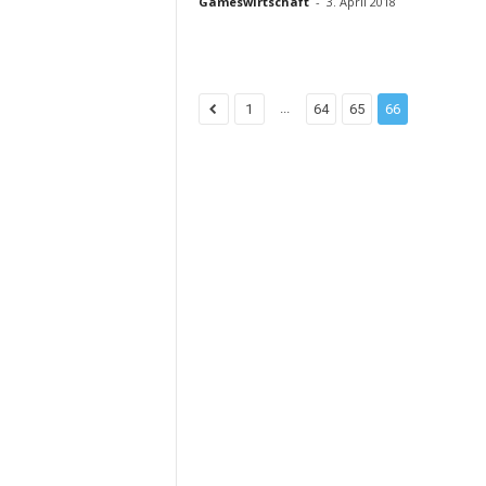
Gameswirtschaft
-
3. April 2018
...
1
64
65
66