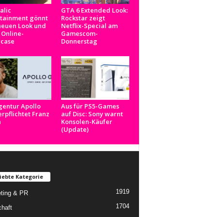
alic
GTA 6 Extended Look:
rtainment gönnt
Rockstar zeigt
neuen Look und
Netflix-Special am
 Online-
Gamescom-
case
Donnerstag
gentur Apollo
Aus für PS5-Games
rpflichtet Franz
auf Disc: Sony warnt
n
Konsolen-Käufer
(Update)
iebte Kategorie
1919
ting & PR
1704
chaft