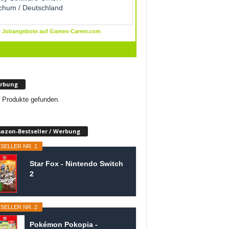
rbung
 Produkte gefunden.
azon-Bestseller / Werbung
SELLER NR. 1
Star Fox - Nintendo Switch
2
SELLER NR. 2
Pokémon Pokopia -