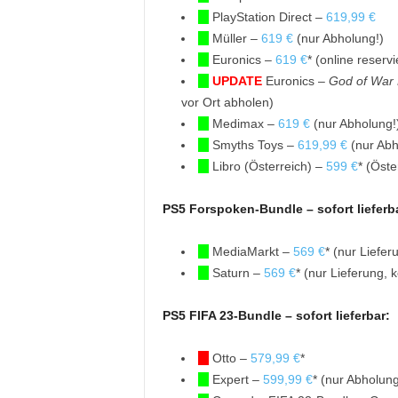
PlayStation Direct –
619,99 €
Müller –
619 €
(nur Abholung!)
Euronics –
619 €
* (online reserv
UPDATE
Euronics –
God of War
vor Ort abholen)
Medimax –
619 €
(nur Abholung!
Smyths Toys –
619,99 €
(nur Abh
Libro (Österreich) –
599 €
* (Öste
PS5 Forspoken-Bundle – sofort lieferb
MediaMarkt –
569 €
* (nur Liefer
Saturn –
569 €
* (nur Lieferung, 
PS5 FIFA 23-Bundle – sofort lieferbar:
Otto –
579,99 €
*
Expert –
599,99 €
* (nur Abholung