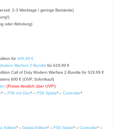
ferzeit: 2-3 Werktage / geringe Bestände)
ung!)
ng oder Abholung)
dition für
449,99 €
 Modern Warfare 2-Bundle
für 619,99 €
Edition Call of Duty Modern Warfare 2-Bundle für 519,99 €
stens 600 € (OVP, Sofortkauf)
len
(Preise deutlich über UVP!)
n
* –
PS5 mit Disc
* –
PS5-Spiele
* –
Controller
*
sc Edition
* –
Digital Edition
* –
PS5-Spiele
* –
Controller
* –