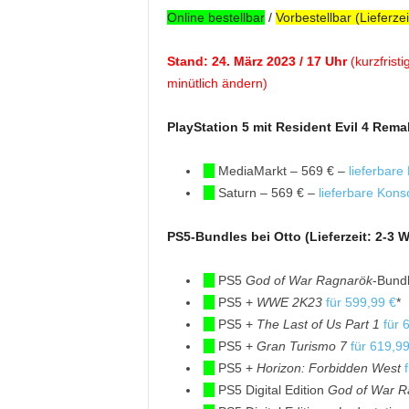
Online bestellbar
/
Vorbestellbar (Lieferze
Stand: 24. März 2023 / 17 Uhr
(kurzfrist
minütlich ändern)
PlayStation 5 mit Resident Evil 4 Rem
MediaMarkt – 569 € –
lieferbare
Saturn – 569 € –
lieferbare Kons
PS5-Bundles bei Otto (Lieferzeit: 2-3 
PS5
God of War Ragnarök
-Bund
PS5 +
WWE 2K23
für 599,99 €
*
PS5 +
The Last of Us Part 1
für 
PS5 +
Gran Turismo 7
für 619,99
PS5 +
Horizon: Forbidden West
PS5 Digital Edition
God of War R