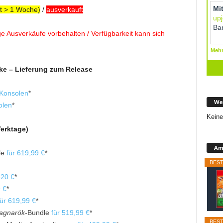
it > 1 Woche)
/
ausverkauft
ige Ausverkäufe vorbehalten / Verfügbarkeit kann sich
ake – Lieferung zum Release
 Konsolen
*
We
olen
*
Keine
Werktage)
Ama
le
für 619,99 €
*
BEST
620 €
*
 €
*
für 619,99 €
*
agnarök
-Bundle
für 519,99 €
*
BEST