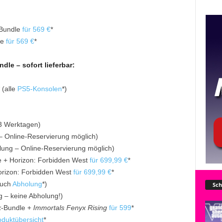
Bundle
für 569 €
*
le
für 569 €
*
le – sofort lieferbar:
* (alle
PS5-Konsolen
*)
-3 Werktagen)
– Online-Reservierung möglich)
lung – Online-Reservierung möglich)
 + Horizon: Forbidden West
für 699,99 €
*
orizon: Forbidden West
für 699,99 €
*
auch
Abholung
*)
Sch
g – keine Abholung!)
k
-Bundle +
Immortals Fenyx Rising
für 599
*
oduktübersicht
*