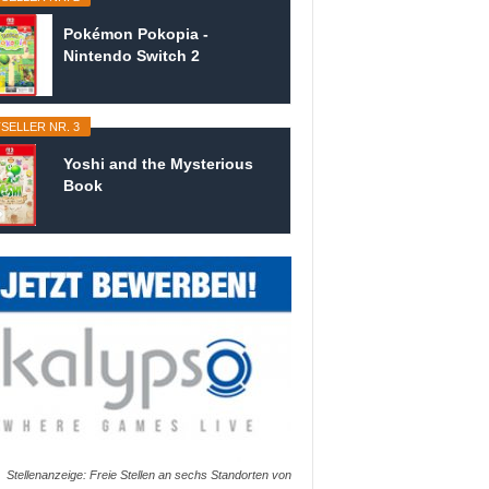
Pokémon Pokopia -
Nintendo Switch 2
SELLER NR. 3
Yoshi and the Mysterious
Book
Stellenanzeige: Freie Stellen an sechs Standorten von