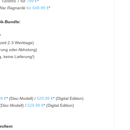
 Turismo 7 für
799 €
*
War Ragnarök
für 649,99 €
*
ök-Bundle:
*
rzeit:2-3 Werktage)
ferung oder Abholung)
, keine Lieferung!)
99 €
* (Disc-Modell) /
529,99 €
* (Digital Edition)
 (Disc-Modell) /
529,99 €
* (Digital Edition)
rollern