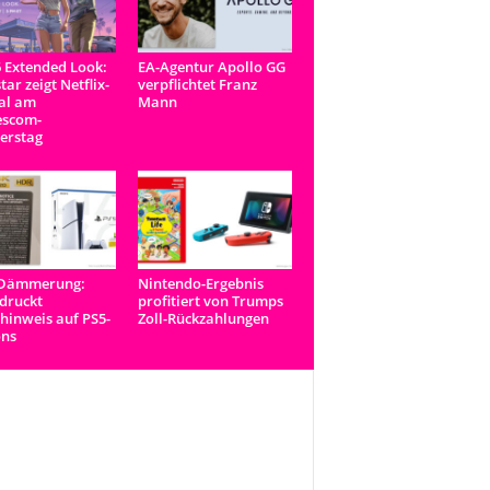
 Extended Look:
EA-Agentur Apollo GG
tar zeigt Netflix-
verpflichtet Franz
al am
Mann
scom-
erstag
-Dämmerung:
Nintendo-Ergebnis
druckt
profitiert von Trumps
inweis auf PS5-
Zoll-Rückzahlungen
ons