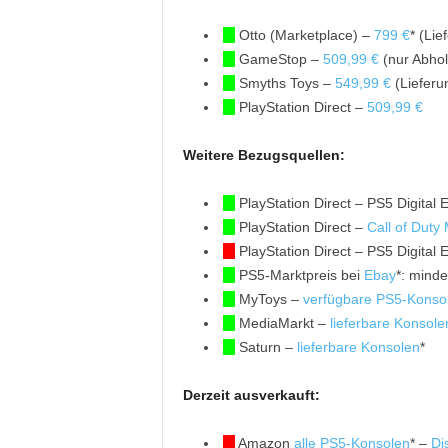
Otto (Marketplace) –
799 €
* (Lie
GameStop –
509,99 €
(nur Abhol
Smyths Toys –
549,99 €
(Lieferu
PlayStation Direct –
509,99 €
Weitere Bezugsquellen:
PlayStation Direct – PS5 Digital E
PlayStation Direct –
Call of Duty
PlayStation Direct – PS5 Digital 
PS5-Marktpreis bei
Ebay
*: minde
MyToys –
verfügbare PS5-Konso
MediaMarkt –
lieferbare Konsole
Saturn –
lieferbare Konsolen
*
Derzeit ausverkauft:
Amazon
alle PS5-Konsolen
* –
Di