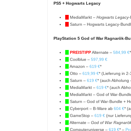
PS5 + Hogwarts Legacy
MediaMarkt –
Hogwarts Legacy
-
Saturn – Hogwarts Legacy-Bund
PlayStation 5 God of War Ragnarök-Bund
PREISTIPP
Alternate –
584,99 €
Coolblue –
597,99 €
Amazon –
619 €
*
Otto –
619,99 €
* (Lieferung in 2
Saturn –
619 €
* (auch Abholung 
MediaMarkt –
619 €
* (auch Abho
MediaMarkt – God of War-Bundle
Saturn – God of War-Bundle + H
Cyberport – B-Ware ab
604 €
* (
GameStop –
619 €
(nur Lieferun
Alternate –
God of War Ragnarö
Computeruniverse –
619 €
* –
Pr