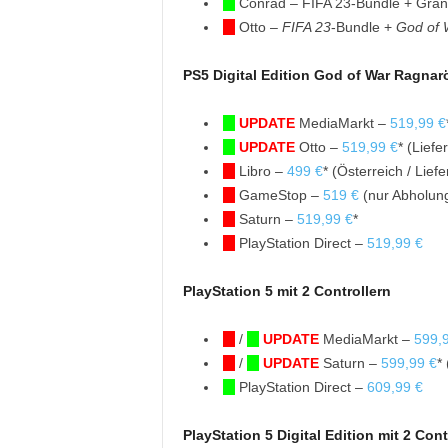
Conrad – FIFA 23-Bundle + Gran
Otto –
FIFA 23
-Bundle +
God of 
PS5 Digital Edition God of War Ragnar
UPDATE
MediaMarkt –
519,99 €
UPDATE
Otto –
519,99 €
* (Liefe
Libro –
499 €
* (Österreich / Lie
GameStop –
519 €
(nur Abholung
Saturn –
519,99 €
*
PlayStation Direct –
519,99 €
PlayStation 5 mit 2 Controllern
/
UPDATE
MediaMarkt –
599,
/
UPDATE
Saturn –
599,99 €
*
PlayStation Direct –
609,99 €
PlayStation 5 Digital Edition mit 2 Cont