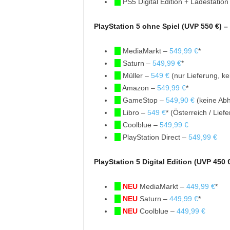
PS5 Digital Edition + Ladestati
PlayStation 5 ohne Spiel (UVP 550 €) –
MediaMarkt –
549,99 €
*
Saturn –
549,99 €
*
Müller –
549 €
(nur Lieferung, ke
Amazon –
549,99 €
*
GameStop –
549,90 €
(keine Abh
Libro –
549 €
* (Österreich / Lie
Coolblue –
549,99 €
PlayStation Direct –
549,99 €
PlayStation 5 Digital Edition (UVP 450 
NEU
MediaMarkt –
449,99 €
*
NEU
Saturn –
449,99 €
*
NEU
Coolblue –
449,99 €