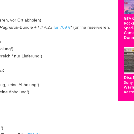
GTA 6
ieren, vor Ort abholen)
Rocks
 Ragnarök
-Bundle +
FIFA 23
für 709 €
* (online reservieren,
Speci
Game
Donn
)
olung!)
rreich / nur Lieferung!)
ar:
Disc
Sony 
ung, keine Abholung!)
Warnh
Kart
keine Abholung!)
!)