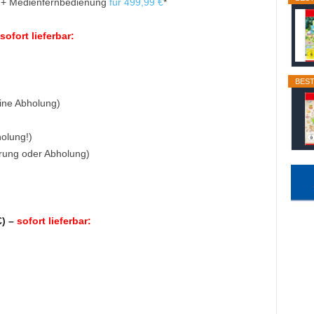
on + Medienfernbedienung
für 499,99 €
*
sofort lieferbar:
BEST
ine Abholung)
olung!)
ferung oder Abholung)
€) –
sofort lieferbar: