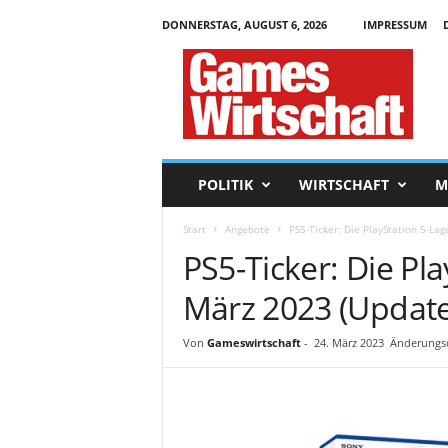
DONNERSTAG, AUGUST 6, 2026
IMPRESSUM
G
a
m
e
s
W
i
POLITIK
WIRTSCHAFT
M
r
t
Start
Angebote
PS5-Ticker: Die PlayStation 5-La
s
PS5-Ticker: Die Pl
c
h
März 2023 (Update
a
f
t
Von
Gameswirtschaft
-
24. März 2023
Änderungsd
.
d
e