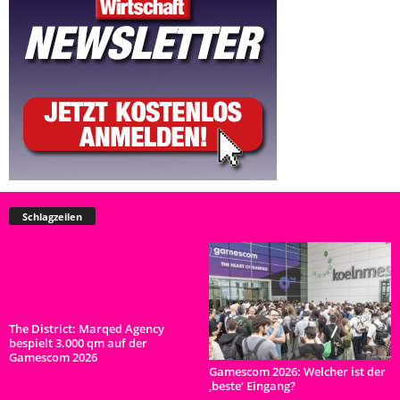
Schlagzeilen
The District: Marqed Agency
bespielt 3.000 qm auf der
Gamescom 2026
Gamescom 2026: Welcher ist der
‚beste‘ Eingang?