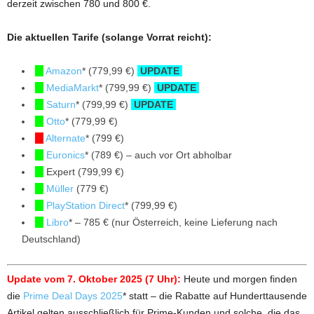
derzeit zwischen 780 und 800 €.
Die aktuellen Tarife (solange Vorrat reicht):
Amazon
* (779,99 €)
UPDATE
MediaMarkt
* (799,99 €)
UPDATE
Saturn
* (799,99 €)
UPDATE
Otto
* (779,99 €)
Alternate
* (799 €)
Euronics
* (789 €) – auch vor Ort abholbar
Expert (799,99 €)
Müller
(779 €)
PlayStation Direct
* (799,99 €)
Libro
* – 785 € (nur Österreich, keine Lieferung nach
Deutschland)
Update vom 7. Oktober 2025 (7 Uhr):
Heute und morgen finden
die
Prime Deal Days 2025
* statt – die Rabatte auf Hunderttausende
Artikel gelten ausschließlich für Prime-Kunden und solche, die das