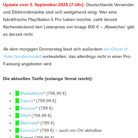
Update vom 3. September 2025 (7 Uhr):
Deutschlands Versender
und Elektronikmärkte sind sich weitgehend einig: Wer eine
fabrikfrische PlayStation 5 Pro haben möchte, zahlt derzeit
flächendeckend den Listenpreis von knapp 800 € – ‚Abweicher‘ gibt
es derzeit nicht.
Ab dem morgigen Donnerstag lässt sich außerdem
ein
Ghost of
Yotei
-Sondermodell
vorbestellen, das allerdings nicht in einer Pro-
Fassung angeboten wird.
Die aktuellen Tarife (solange Vorrat reicht):
MediaMarkt
* (799,99 €)
Saturn
* (799,99 €)
Amazon
* (799 €)
Otto
* (799,99 €)
Alternate
* (799 €)
Euronics
* (799 €) – auch vor Ort abholbar
Expert (799,99 €)