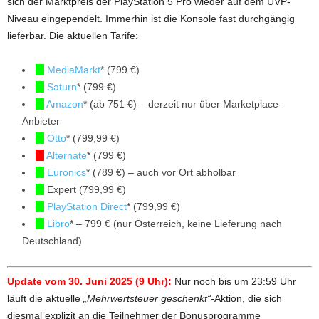
sich der Marktpreis der PlayStation 5 Pro wieder auf dem UVP-
Niveau eingependelt. Immerhin ist die Konsole fast durchgängig
lieferbar. Die aktuellen Tarife:
MediaMarkt
* (799 €)
Saturn
* (799 €)
Amazon
* (ab 751 €) – derzeit nur über Marketplace-
Anbieter
Otto
* (799,99 €)
Alternate
* (799 €)
Euronics
* (789 €) – auch vor Ort abholbar
Expert (799,99 €)
PlayStation Direct
* (799,99 €)
Libro
* – 799 € (nur Österreich, keine Lieferung nach
Deutschland)
Update vom 30. Juni 2025 (9 Uhr):
Nur noch bis um 23:59 Uhr
läuft die aktuelle
„Mehrwertsteuer geschenkt“
-Aktion, die sich
diesmal explizit an die Teilnehmer der Bonusprogramme