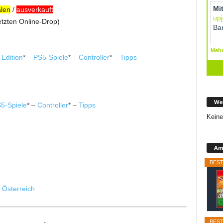
alen
/
ausverkauft
etzten Online-Drop)
 Edition
* –
PS5-Spiele
* –
Controller
* –
Tipps
We
5-Spiele
* –
Controller
* –
Tipps
Keine
Ama
BEST
e
Österreich
BEST