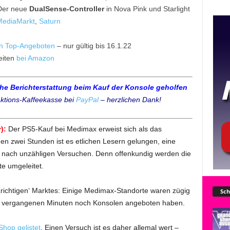
er neue
DualSense-Controller
in Nova Pink und Starlight
ediaMarkt
,
Saturn
en Top-Angeboten
– nur gültig bis 16.1.22
eiten
bei Amazon
che Berichterstattung beim Kauf der Konsole geholfen
ktions-Kaffeekasse bei
PayPal
– herzlichen Dank!
):
Der PS5-Kauf bei Medimax erweist sich als das
en zwei Stunden ist es etlichen Lesern gelungen, eine
t nach unzähligen Versuchen. Denn offenkundig werden die
te umgeleitet.
richtigen‘ Marktes: Einige Medimax-Standorte waren zügig
Sch
n vergangenen Minuten noch Konsolen angeboten haben.
hop gelistet
. Einen Versuch ist es daher allemal wert –