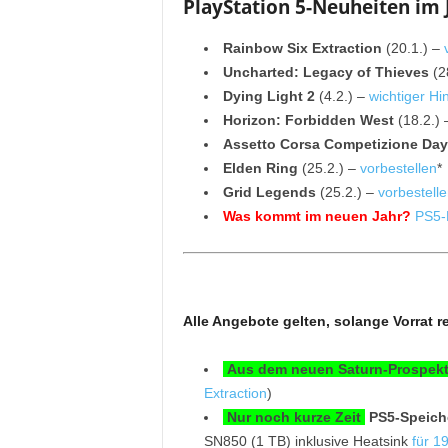
PlayStation 5-Neuheiten im
Rainbow Six Extraction
(20.1.) –
Uncharted: Legacy of Thieves
(2
Dying Light 2
(4.2.) –
wichtiger Hi
Horizon: Forbidden West
(18.2.)
Assetto Corsa Competizione Day
Elden Ring
(25.2.) –
vorbestellen
*
Grid Legends
(25.2.) –
vorbestell
Was kommt im neuen Jahr?
PS5-
Alle Angebote gelten, solange Vorrat re
Aus dem neuen Saturn-Prospek
Extraction
)
Nur noch kurze Zeit
PS5-Speich
SN850 (1 TB) inklusive Heatsink
für 1