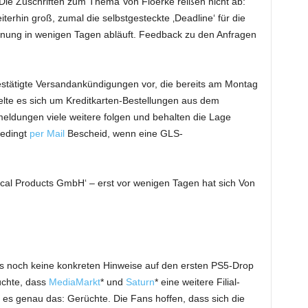
Die Zuschriften zum Thema Von Floerke reißen nicht ab:
terhin groß, zumal die selbstgesteckte ‚Deadline‘ für die
chnung in wenigen Tagen abläuft. Feedback zu den Anfragen
stätigte Versandankündigungen vor, die bereits am Montag
lte es sich um Kreditkarten-Bestellungen aus dem
eldungen viele weitere folgen und behalten die Lage
bedingt
per Mail
Bescheid, wenn eine GLS-
ical Products GmbH‘ – erst vor wenigen Tagen hat sich Von
s noch keine konkreten Hinweise auf den ersten PS5-Drop
üchte, dass
MediaMarkt
* und
Saturn
* eine weitere Filial-
d es genau das: Gerüchte. Die Fans hoffen, dass sich die