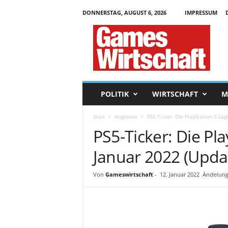
DONNERSTAG, AUGUST 6, 2026
IMPRESSUM
G
a
m
e
s
W
i
POLITIK
WIRTSCHAFT
M
r
t
Start
Angebote
PS5-Ticker: Die PlayStation 5-La
s
PS5-Ticker: Die Pl
c
h
Januar 2022 (Upda
a
f
t
Von
Gameswirtschaft
-
12. Januar 2022
Änderung
.
d
e