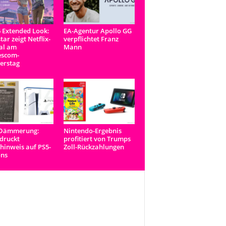
 Extended Look:
EA-Agentur Apollo GG
tar zeigt Netflix-
verpflichtet Franz
al am
Mann
scom-
erstag
-Dämmerung:
Nintendo-Ergebnis
druckt
profitiert von Trumps
inweis auf PS5-
Zoll-Rückzahlungen
ons