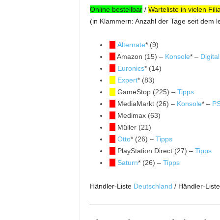
Online bestellbar
/
Warteliste in vielen Fili
(in Klammern: Anzahl der Tage seit dem l
Alternate
* (9)
Amazon (15) –
Konsole
* –
Digital
Euronics
* (14)
Expert
* (83)
GameStop (225) –
Tipps
MediaMarkt (26) –
Konsole
* –
PS
Medimax (63)
Müller (21)
Otto
* (26) –
Tipps
PlayStation Direct (27) –
Tipps
Saturn
* (26) –
Tipps
Händler-Liste
Deutschland
/ Händler-List