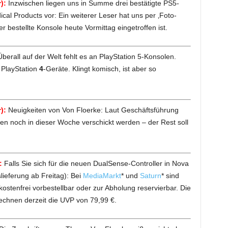
):
Inzwischen liegen uns in Summe drei bestätigte PS5-
cal Products vor: Ein weiterer Leser hat uns per ‚Foto-
r bestellte Konsole heute Vormittag eingetroffen ist.
Überall auf der Welt fehlt es an PlayStation 5-Konsolen.
 PlayStation
4
-Geräte. Klingt komisch, ist aber so
):
Neuigkeiten von Von Floerke: Laut Geschäftsführung
len noch in dieser Woche verschickt werden – der Rest soll
:
Falls Sie sich für die neuen DualSense-Controller in Nova
slieferung ab Freitag): Bei
MediaMarkt
* und
Saturn
* sind
kostenfrei vorbestellbar oder zur Abholung reservierbar. Die
chnen derzeit die UVP von 79,99 €.