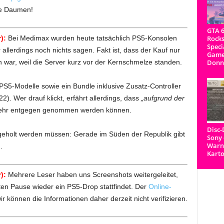
die Daumen!
GTA 6
Rocks
):
Bei Medimax wurden heute tatsächlich PS5-Konsolen
Speci
llerdings noch nichts sagen. Fakt ist, dass der Kauf nur
Game
Donn
h war, weil die Server kurz vor der Kernschmelze standen.
 PS5-Modelle sowie ein Bundle inklusive Zusatz-Controller
2). Wer drauf klickt, erfährt allerdings, dass
„aufgrund der
mehr entgegen genommen werden können.
Disc
geholt werden müssen: Gerade im Süden der Republik gibt
Sony 
Warnh
.
Kart
):
Mehrere Leser haben uns Screenshots weitergeleitet,
n Pause wieder ein PS5-Drop stattfindet. Der
Online-
wir können die Informationen daher derzeit nicht verifizieren.