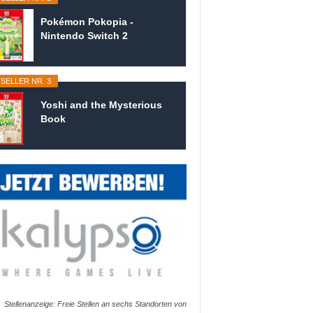
Pokémon Pokopia -
Nintendo Switch 2
SELLER NR. 3
Yoshi and the Mysterious
Book
Stellenanzeige: Freie Stellen an sechs Standorten von