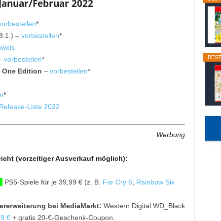
 Januar/Februar 2022
vorbestellen
*
8.1.) –
vorbestellen
*
nweis
BEST
 –
vorbestellen
*
 One Edition
–
vorbestellen
*
en
*
Release-Liste 2022
Werbung
icht (vorzeitiger Ausverkauf möglich):
t
PS5-Spiele für je 39,99 € (z. B.
Far Cry 6
,
Rainbow Six
ererweiterung bei MediaMarkt:
Western Digital WD_Black
99 €
+ gratis 20-€-Geschenk-Coupon.