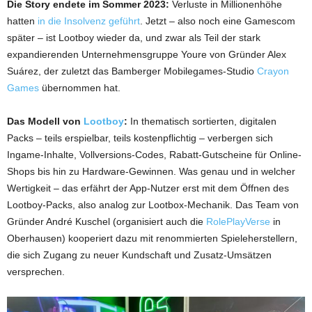
Die Story endete im Sommer 2023:
Verluste in Millionenhöhe
hatten
in die Insolvenz geführt
. Jetzt – also noch eine Gamescom
später – ist Lootboy wieder da, und zwar als Teil der stark
expandierenden Unternehmensgruppe Youre von Gründer Alex
Suárez, der zuletzt das Bamberger Mobilegames-Studio
Crayon
Games
übernommen hat.
Das Modell von
Lootboy
:
In thematisch sortierten, digitalen
Packs – teils erspielbar, teils kostenpflichtig – verbergen sich
Ingame-Inhalte, Vollversions-Codes, Rabatt-Gutscheine für Online-
Shops bis hin zu Hardware-Gewinnen. Was genau und in welcher
Wertigkeit – das erfährt der App-Nutzer erst mit dem Öffnen des
Lootboy-Packs, also analog zur Lootbox-Mechanik. Das Team von
Gründer André Kuschel (organisiert auch die
RolePlayVerse
in
Oberhausen) kooperiert dazu mit renommierten Spieleherstellern,
die sich Zugang zu neuer Kundschaft und Zusatz-Umsätzen
versprechen.