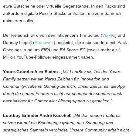
etwa Gutscheine oder virtuelle Gegenstände. In den Packs sind
außerdem digitale Puzzle-Stücke enthalten, die zum Sammeln
animieren sollen.
Der Relaunch wird von den Influencern Tim Soltau (
Wakez
) und
Dannay Liepolt (
Proownez
) begleitet, die insbesondere mit ‚Pack-
Openings‘ rund um
FIFA
und
EA Sports FC
jeweils mehr als 1
Million YouTube-Follower eingesammelt haben.
Youre-Gründer Alex Suárez:
„Mit LootBoy als Teil der Youre-
Family setzen wir ein klares Zeichen für Innovation und
Community-Nähe im Gaming-Bereich. Unser Ziel ist es, die App
durch die neuen Features nicht nur spannender,sondern auch
nachhaltiger für Gamer aller Altersgruppen zu gestalten.“
Lootboy-Erfinder André Kuschel:
„Mit den neuen Features
setzen wir auf ein Belohnungssystem, das Spannung und
strategisches Sammeln verbindet. Unsere Community erhält nicht