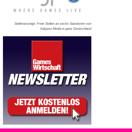
Stellenanzeige: Freie Stellen an sechs Standorten von
Kalypso Media in ganz Deutschland