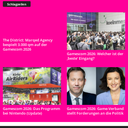
Schlagzeilen
The District: Marqed Agency
bespielt 3.000 qm auf der
Gamescom 2026
Gamescom 2026: Welcher ist der
‚beste‘ Eingang?
Gamescom 2026: Das Programm
Gamescom 2026: Game-Verband
bei Nintendo (Update)
stellt Forderungen an die Politik