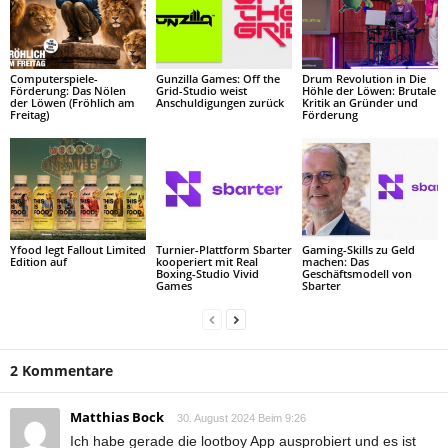
Computerspiele-
Gunzilla Games: Off the
Drum Revolution in Die
Förderung: Das Nölen
Grid-Studio weist
Höhle der Löwen: Brutale
der Löwen (Fröhlich am
Anschuldigungen zurück
Kritik an Gründer und
Freitag)
Förderung
Yfood legt Fallout Limited
Turnier-Plattform Sbarter
Gaming-Skills zu Geld
Edition auf
kooperiert mit Real
machen: Das
Boxing-Studio Vivid
Geschäftsmodell von
Games
Sbarter
2 Kommentare
Matthias Bock
30. August 2024 Beim 9:26
Ich habe gerade die lootboy App ausprobiert und es ist