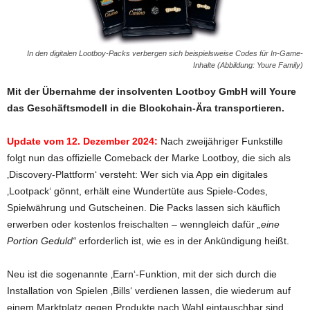
In den digitalen Lootboy-Packs verbergen sich beispielsweise Codes für In-Game-
Inhalte (Abbildung: Youre Family)
Mit der Übernahme der insolventen Lootboy GmbH will Youre
das Geschäftsmodell in die Blockchain-Ära transportieren.
Update vom 12. Dezember 2024:
Nach zweijähriger Funkstille
folgt nun das offizielle Comeback der Marke Lootboy, die sich als
‚Discovery-Plattform‘ versteht: Wer sich via App ein digitales
‚Lootpack‘ gönnt, erhält eine Wundertüte aus Spiele-Codes,
Spielwährung und Gutscheinen. Die Packs lassen sich käuflich
erwerben oder kostenlos freischalten – wenngleich dafür
„eine
Portion Geduld“
erforderlich ist, wie es in der Ankündigung heißt.
Neu ist die sogenannte ‚Earn‘-Funktion, mit der sich durch die
Installation von Spielen ‚Bills‘ verdienen lassen, die wiederum auf
einem Marktplatz gegen Produkte nach Wahl eintauschbar sind,