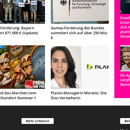
Daeda
Enter
sich 
Förderung: Bayern
Games-Förderung des Bundes
plant
ert 871.000 € (Update)
summiert sich auf über 250 Mio.
Show
€
EA-Ag
verpf
Man
d das Märchen vom
Plaion-Managerin Moreno: Die
Standort Nummer 1
Disc-Versteherin
Mehr erfahren
Bel