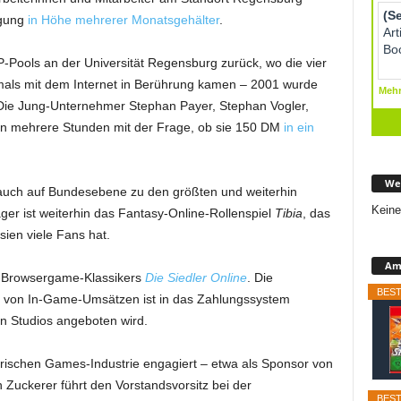
igung
in Höhe mehrerer Monatsgehälter
.
Pools an der Universität Regensburg zurück, wo die vier
mals mit dem Internet in Berührung kamen – 2001 wurde
a. Die Jung-Unternehmer Stephan Payer, Stephan Vogler,
en mehrere Stunden mit der Frage, ob sie 150 DM
in ein
We
 auch auf Bundesebene zu den größten und weiterhin
Keine
ger ist weiterhin das Fantasy-Online-Rollenspiel
Tibia
, das
ien viele Fans hat.
Ama
t-Browsergame-Klassikers
Die Siedler Online
. Die
BEST
g von In-Game-Umsätzen ist in das Zahlungssystem
n Studios angeboten wird.
ayerischen Games-Industrie engagiert – etwa als Sponsor von
 Zuckerer führt den Vorstandsvorsitz bei der
BEST