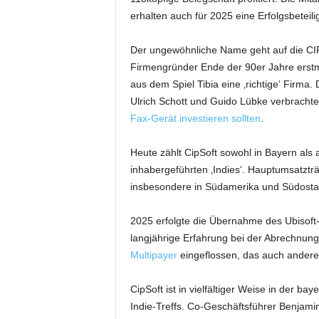
erhalten auch für 2025 eine Erfolgsbeteil
Der ungewöhnliche Name geht auf die CIP-
Firmengründer Ende der 90er Jahre erst
aus dem Spiel Tibia eine ‚richtige‘ Firm
Ulrich Schott und Guido Lübke verbracht
Fax-Gerät investieren sollten
.
Heute zählt CipSoft sowohl in Bayern als
inhabergeführten ‚Indies‘. Hauptumsatzträ
insbesondere in Südamerika und Südostas
2025 erfolgte die Übernahme des Ubisof
langjährige Erfahrung bei der Abrechnun
Multipayer
eingeflossen, das auch andere
CipSoft ist in vielfältiger Weise in der b
Indie-Treffs. Co-Geschäftsführer Benjamin