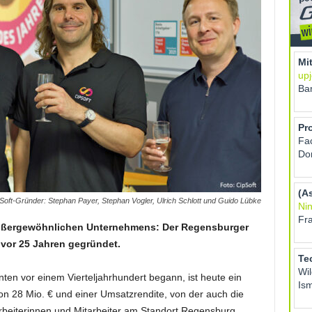
pSoft-Gründer: Stephan Payer, Stephan Vogler, Ulrich Schlott und Guido Lübke
ußergewöhnlichen Unternehmens: Der Regensburger
 vor 25 Jahren gegründet.
en vor einem Vierteljahrhundert begann, ist heute ein
on 28 Mio. € und einer Umsatzrendite, von der auch die
tarbeiterinnen und Mitarbeiter am Standort Regensburg