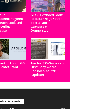
lic
GTA 6 Extended Look:
tainment gönnt
Rockstar zeigt Netflix-
neuen Look und
Special am
 Online-
Gamescom-
case
Donnerstag
entur Apollo GG
Aus für PS5-Games auf
lichtet Franz
Disc: Sony warnt
n
Konsolen-Käufer
(Update)
iebte Kategorie
1919