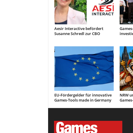
Aesir Interactive befördert
Games-
Susanne Schredl zur CBO
investi
EU-Fördergelder für innovative
NRW un
Games-Tools made in Germany
Games-