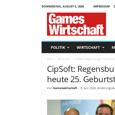
DONNERSTAG, AUGUST 6, 2026
IMPRESSUM
G
a
m
e
s
W
i
POLITIK
WIRTSCHAFT
M
r
t
Start
Wirtschaft
CipSoft: Regensburger Tibia-Stud
s
CipSoft: Regensbur
c
h
heute 25. Geburts
a
f
t
Von
Gameswirtschaft
-
8. Juni 2026
Änderungsdat
.
d
e