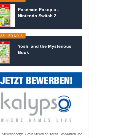
Pokémon Pokopia -
Nintendo Switch 2
SELLER NR. 3
Yoshi and the Mysterious
Book
Stellenanzeige: Freie Stellen an sechs Standorten von