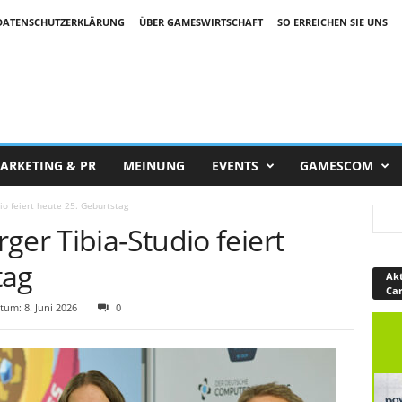
DATENSCHUTZERKLÄRUNG
ÜBER GAMESWIRTSCHAFT
SO ERREICHEN SIE UNS
ARKETING & PR
MEINUNG
EVENTS
GAMESCOM
io feiert heute 25. Geburtstag
ger Tibia-Studio feiert
tag
Akt
Ca
um: 8. Juni 2026
0