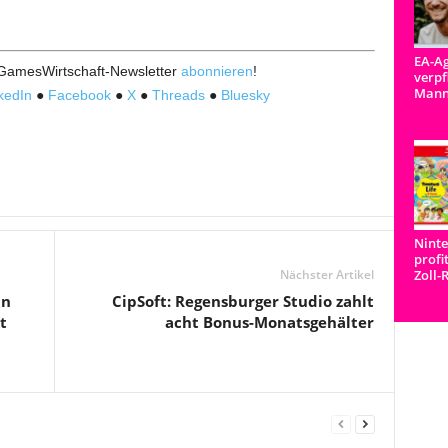
EA-Ag
 GamesWirtschaft-Newsletter
abonnieren
!
verpf
Man
kedIn
●
Facebook
●
X
●
Threads
●
Bluesky
Ninte
profi
Nächster Artikel
Zoll-
in
CipSoft: Regensburger Studio zahlt
t
acht Bonus-Monatsgehälter