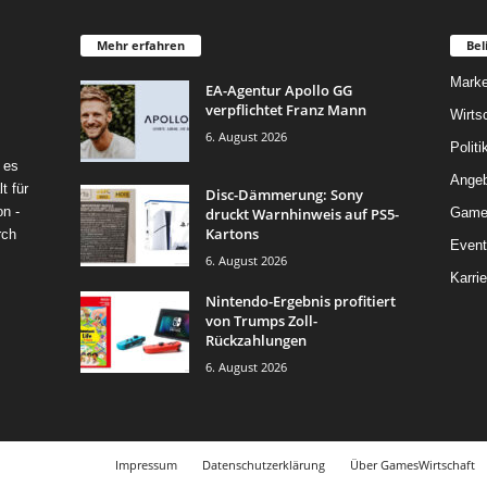
Mehr erfahren
Bel
Marke
EA-Agentur Apollo GG
verpflichtet Franz Mann
Wirts
6. August 2026
Politi
 es
Angeb
t für
Disc-Dämmerung: Sony
on -
druckt Warnhinweis auf PS5-
Game
Kartons
rch
Event
6. August 2026
Karrie
Nintendo-Ergebnis profitiert
von Trumps Zoll-
Rückzahlungen
6. August 2026
Impressum
Datenschutzerklärung
Über GamesWirtschaft