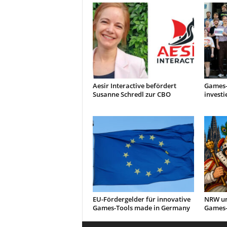
Aesir Interactive befördert
Games-
Susanne Schredl zur CBO
investi
EU-Fördergelder für innovative
NRW un
Games-Tools made in Germany
Games-