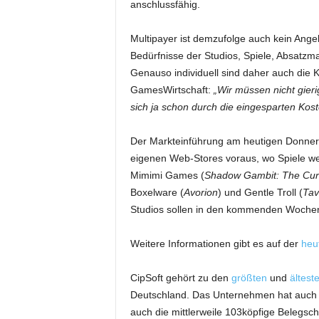
anschlussfähig.
Multipayer ist demzufolge auch kein Angeb
Bedürfnisse der Studios, Spiele, Absatzm
Genauso individuell sind daher auch die 
GamesWirtschaft:
„Wir müssen nicht gier
sich ja schon durch die eingesparten Kos
Der Markteinführung am heutigen Donners
eigenen Web-Stores voraus, wo Spiele we
Mimimi Games (
Shadow Gambit: The Cu
Boxelware (
Avorion
) und Gentle Troll (
Tav
Studios sollen in den kommenden Woche
Weitere Informationen gibt es auf der
heu
CipSoft gehört zu den
größten
und
ältest
Deutschland. Das Unternehmen hat auch 20
auch die mittlerweile 103köpfige Belegs