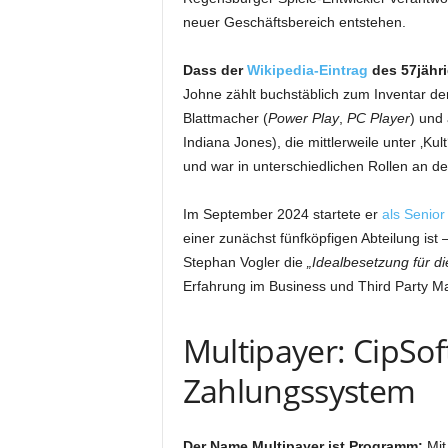
neuer Geschäftsbereich entstehen.
Dass der
Wikipedia-Eintrag
des 57jähri
Johne zählt buchstäblich zum Inventar d
Blattmacher (
Power Play
,
PC Player
) und
Indiana Jones), die mittlerweile unter ‚Ku
und war in unterschiedlichen Rollen an de
Im September 2024 startete er
als Senior
einer zunächst fünfköpfigen Abteilung ist
Stephan Vogler die
„Idealbesetzung für d
Erfahrung im Business und Third Party M
Multipayer: CipSo
Zahlungssystem
Der Name Multipayer ist Programm:
Mit 