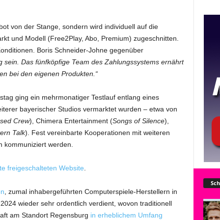
ot von der Stange, sondern wird individuell auf die
arkt und Modell (Free2Play, Abo, Premium) zugeschnitten.
Konditionen. Boris Schneider-Johne gegenüber
ig sein. Das fünfköpfige Team des Zahlungssystems ernährt
ten bei den eigenen Produkten.“
tag ging ein mehrmonatiger Testlauf entlang eines
iterer bayerischer Studios vermarktet wurden – etwa von
rsed Crew
), Chimera Entertainment (
Songs of Silence
),
ern Talk
). Fest vereinbarte Kooperationen mit weiteren
n kommuniziert werden.
te freigeschalteten Website
.
Sch
en
, zumal inhabergeführten Computerspiele-Herstellern in
24 wieder sehr ordentlich verdient, wovon traditionell
chaft am Standort Regensburg
in erheblichem Umfang