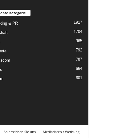
iebte Kategorie
1917
ting & PR
1704
chaft
965
k
792
ote
787
scom
664
s
601
re
So erreichen Sie uns
Mediadaten / Werbung