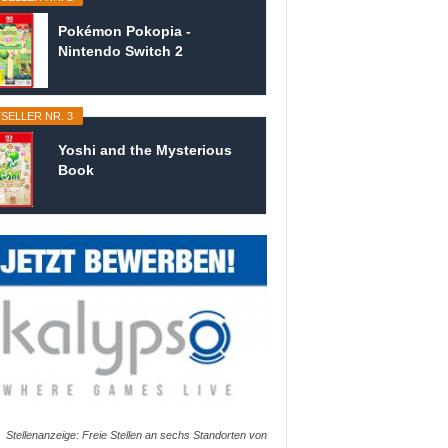
Pokémon Pokopia -
Nintendo Switch 2
SELLER NR. 3
Yoshi and the Mysterious
Book
Stellenanzeige: Freie Stellen an sechs Standorten von