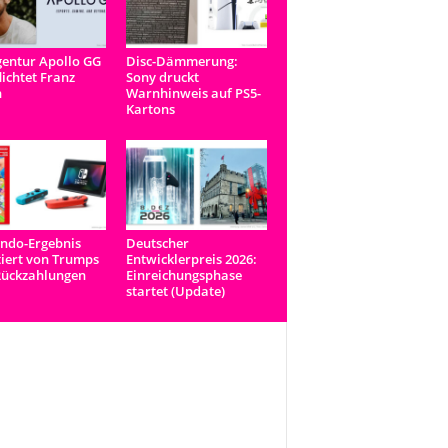
entur Apollo GG
Disc-Dämmerung:
lichtet Franz
Sony druckt
n
Warnhinweis auf PS5-
Kartons
ndo-Ergebnis
Deutscher
tiert von Trumps
Entwicklerpreis 2026:
Rückzahlungen
Einreichungsphase
startet (Update)