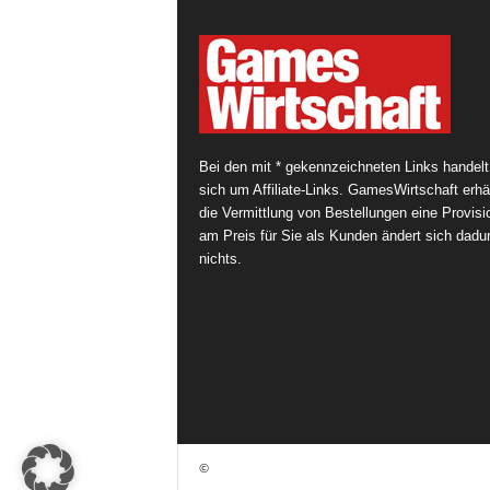
Bei den mit * gekennzeichneten Links handelt
sich um Affiliate-Links. GamesWirtschaft erhäl
die Vermittlung von Bestellungen eine Provisi
am Preis für Sie als Kunden ändert sich dadu
nichts.
©