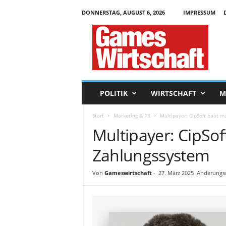
DONNERSTAG, AUGUST 6, 2026
IMPRESSUM
G
a
m
e
s
W
i
POLITIK
WIRTSCHAFT
M
r
t
Start
Marketing & PR
Multipayer: CipSoft baut 
s
Multipayer: CipSo
c
h
Zahlungssystem
a
f
t
Von
Gameswirtschaft
-
27. März 2025
Änderungsd
.
d
e