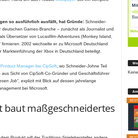
gen so ausführlich ausfällt, hat Gründe:
Schneider-
er deutschen Games-Branche – zunächst als Journalist und
 als Übersetzer von Lucasfilm-Adventures (Monkey Island,
lt‘ firmieren. 2002 wechselte er zu Microsoft Deutschland
r Markteinführung der Xbox in Deutschland beteiligt.
We
 Product Manager bei CipSoft
, wo Schneider-Johne Teil
Keine
 – aus Sicht von CipSoft-Co-Gründer und Geschäftsführer
iesen Job“
, explizit mit Blick auf dessen jahrelange
anagement bei Microsoft.
Ama
BEST
ft baut maßgeschneidertes
dem Produkt will der Traditions-Spielehersteller andere
BEST