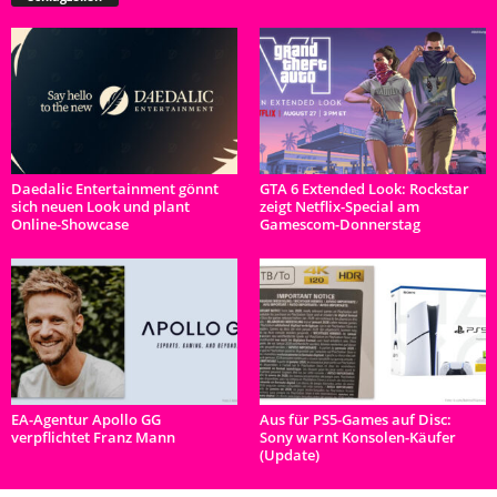
Daedalic Entertainment gönnt
GTA 6 Extended Look: Rockstar
sich neuen Look und plant
zeigt Netflix-Special am
Online-Showcase
Gamescom-Donnerstag
EA-Agentur Apollo GG
Aus für PS5-Games auf Disc:
verpflichtet Franz Mann
Sony warnt Konsolen-Käufer
(Update)