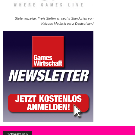
Stellenanzeige: Freie Stellen an sechs Standorten von
Kalypso Media in ganz Deutschland
Schlagzeilen