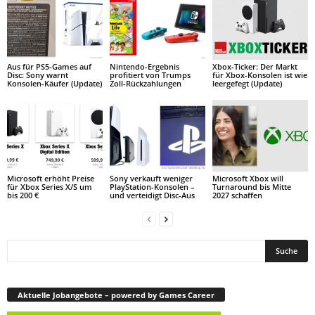
Aus für PS5-Games auf
Nintendo-Ergebnis
Xbox-Ticker: Der Markt
Disc: Sony warnt
profitiert von Trumps
für Xbox-Konsolen ist wie
Konsolen-Käufer (Update)
Zoll-Rückzahlungen
leergefegt (Update)
Microsoft erhöht Preise
Sony verkauft weniger
Microsoft Xbox will
für Xbox Series X/S um
PlayStation-Konsolen –
Turnaround bis Mitte
bis 200 €
und verteidigt Disc-Aus
2027 schaffen
Aktuelle Jobangebote – powered by Games Career