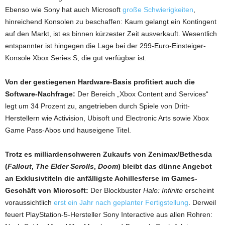
Ebenso wie Sony hat auch Microsoft
große Schwierigkeiten
,
hinreichend Konsolen zu beschaffen: Kaum gelangt ein Kontingent
auf den Markt, ist es binnen kürzester Zeit ausverkauft. Wesentlich
entspannter ist hingegen die Lage bei der 299-Euro-Einsteiger-
Konsole Xbox Series S, die gut verfügbar ist.
Von der gestiegenen Hardware-Basis profitiert auch die
Software-Nachfrage:
Der Bereich „Xbox Content and Services“
legt um 34 Prozent zu, angetrieben durch Spiele von Dritt-
Herstellern wie Activision, Ubisoft und Electronic Arts sowie Xbox
Game Pass-Abos und hauseigene Titel.
Trotz es milliardenschweren Zukaufs von Zenimax/Bethesda
(
Fallout
,
The Elder Scrolls
,
Doom
) bleibt das dünne Angebot
an Exklusivtiteln die anfälligste Achillesferse im Games-
Geschäft von Microsoft:
Der Blockbuster
Halo: Infinite
erscheint
voraussichtlich
erst ein Jahr nach geplanter Fertigstellung
. Derweil
feuert PlayStation-5-Hersteller Sony Interactive aus allen Rohren: