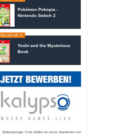
Pokémon Pokopia -
Nintendo Switch 2
SELLER NR. 3
Yoshi and the Mysterious
Book
Stellenanzeige: Freie Stellen an sechs Standorten von