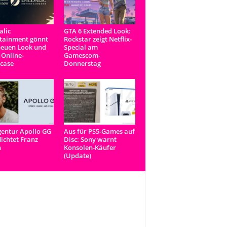
lic
GTA 6 Extended Look:
tainment gönnt
Rockstar zeigt Netflix-
neuen Look und
Special am
 Online-
Gamescom-
case
Donnerstag
entur Apollo GG
Aus für PS5-Games auf
lichtet Franz
Disc: Sony warnt
n
Konsolen-Käufer
(Update)