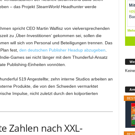
ieben – das Projekt
SteamWorld Headhunter
werde
ahmen spricht CEO Martin Walfisz von vielversprechenden
zeit zu ‚Über-Investitionen‘ gekommen sei, sollen die
men will sich von Personal und Beteiligungen trennen. Das
Plan fest,
den deutschen Publisher Headup abzugeben
.
Indie-Games sei nicht länger mit dem Thunderful-Ansatz
We
ate Publishing-Einheiten vonnöten.
Keine
underful 519 Angestellte; zehn interne Studios arbeiten an
xterne Produkte, die von den Schweden vermarktet
Ama
rische Impulse, nicht zuletzt durch den kolportierten
BEST
te Zahlen nach XXL-
BEST