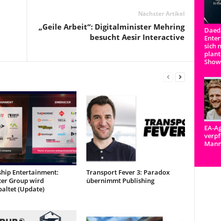
Nächster Artikel
„Geile Arbeit“: Digitalminister Mehring
Daeda
besucht Aesir Interactive
Enter
sich 
plant
Show
EA-Ag
verpf
Man
ship Entertainment:
Transport Fever 3: Paradox
er Group wird
übernimmt Publishing
altet (Update)