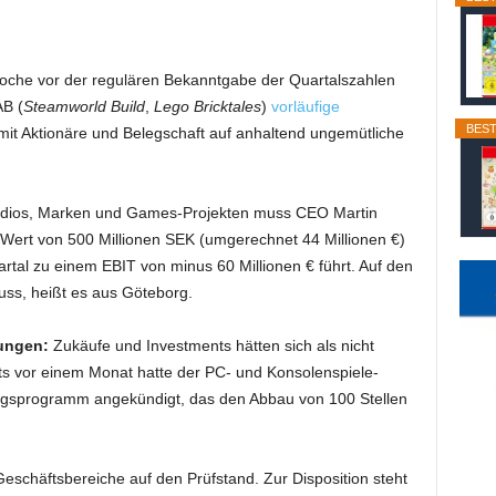
oche vor der regulären Bekanntgabe der Quartalszahlen
AB (
Steamworld Build
,
Lego Bricktales
)
vorläufige
BEST
amit Aktionäre und Belegschaft auf anhaltend ungemütliche
udios, Marken und Games-Projekten muss CEO Martin
 Wert von 500 Millionen SEK (umgerechnet 44 Millionen €)
tal zu einem EBIT von minus 60 Millionen € führt. Auf den
uss, heißt es aus Göteborg.
ungen:
Zukäufe und Investments hätten sich als nicht
its vor einem Monat hatte der PC- und Konsolenspiele-
gsprogramm angekündigt, das den Abbau von 100 Stellen
schäftsbereiche auf den Prüfstand. Zur Disposition steht