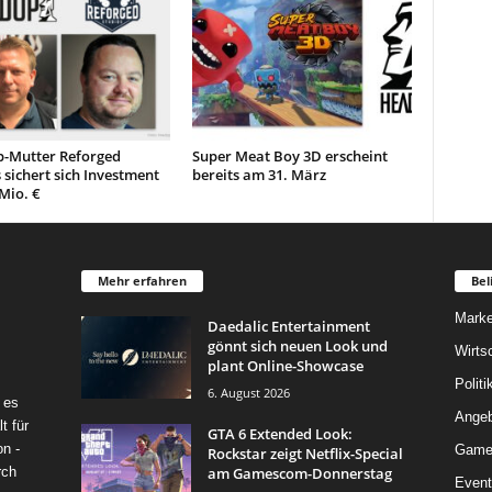
-Mutter Reforged
Super Meat Boy 3D erscheint
 sichert sich Investment
bereits am 31. März
Mio. €
Mehr erfahren
Bel
Marke
Daedalic Entertainment
gönnt sich neuen Look und
Wirts
plant Online-Showcase
Politi
6. August 2026
 es
Angeb
t für
GTA 6 Extended Look:
on -
Game
Rockstar zeigt Netflix-Special
am Gamescom-Donnerstag
rch
Event