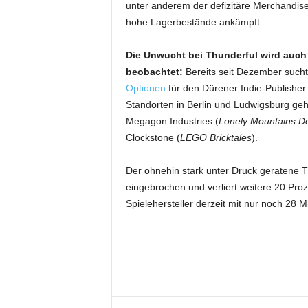
unter anderem der defizitäre Merchandis
hohe Lagerbestände ankämpft.
Die Unwucht bei Thunderful wird auc
beobachtet:
Bereits seit Dezember such
Optionen
für den Dürener Indie-Publishe
Standorten in Berlin und Ludwigsburg gehö
Megagon Industries (
Lonely Mountains Do
Clockstone (
LEGO Bricktales
).
Der ohnehin stark unter Druck geratene T
eingebrochen und verliert weitere 20 Pro
Spielehersteller derzeit mit nur noch 28 Mi