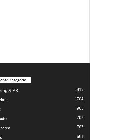
iebte Kategorie
1919
ting & PR
1704
chaft
965
k
792
ote
787
scom
664
s