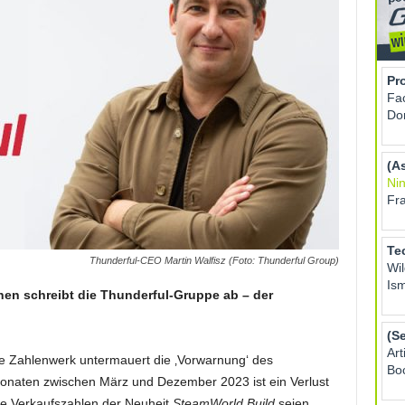
Thunderful-CEO Martin Walfisz (Foto: Thunderful Group)
nen schreibt die Thunderful-Gruppe ab – der
le Zahlenwerk untermauert die ‚Vorwarnung‘ des
naten zwischen März und Dezember 2023 ist ein Verlust
ie Verkaufszahlen der Neuheit
SteamWorld Build
seien