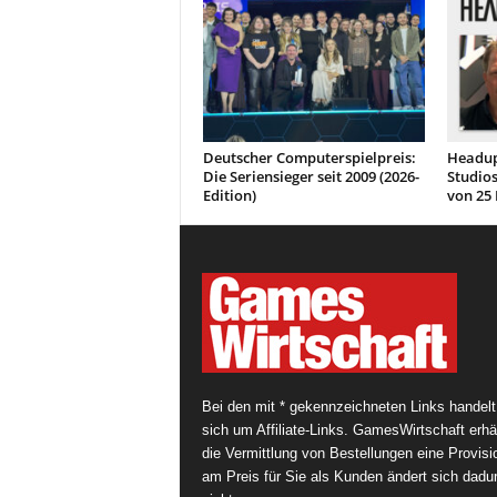
Deutscher Computerspielpreis:
Headup
Die Seriensieger seit 2009 (2026-
Studios
Edition)
von 25 
Bei den mit * gekennzeichneten Links handelt
sich um Affiliate-Links. GamesWirtschaft erhäl
die Vermittlung von Bestellungen eine Provisi
am Preis für Sie als Kunden ändert sich dadu