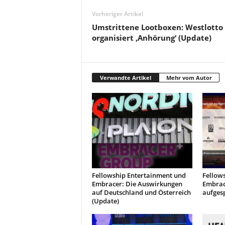
Vorheriger Artikel
Umstrittene Lootboxen: Westlotto
organisiert ‚Anhörung‘ (Update)
Verwandte Artikel
Mehr vom Autor
Fellowship Entertainment und
Fellow
Embracer: Die Auswirkungen
Embrac
auf Deutschland und Österreich
aufgesp
(Update)