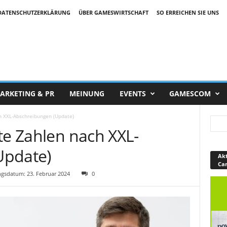
DATENSCHUTZERKLÄRUNG
ÜBER GAMESWIRTSCHAFT
SO ERREICHEN SIE UNS
ARKETING & PR
MEINUNG
EVENTS
GAMESCOM
ch XXL-Abschreibungen (Update)
te Zahlen nach XXL-
Update)
Akt
Ca
gsdatum: 23. Februar 2024
0