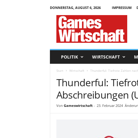
DONNERSTAG, AUGUST 6, 2026
IMPRESSUM
G
a
m
e
s
W
i
POLITIK
WIRTSCHAFT
M
r
t
Start
Wirtschaft
Thunderful: Tiefrote Zahlen na
s
Thunderful: Tiefro
c
h
Abschreibungen (
a
f
t
Von
Gameswirtschaft
-
23. Februar 2024
Änderun
.
d
e