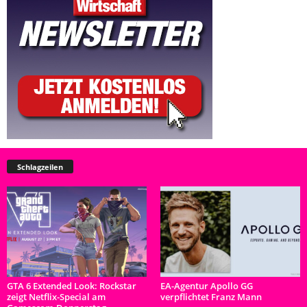
Schlagzeilen
GTA 6 Extended Look: Rockstar
EA-Agentur Apollo GG
zeigt Netflix-Special am
verpflichtet Franz Mann