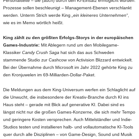
Personalseite – die (auch) durch den KI-Einsatz ermöglicht würden.
Prozesse sollen beschleunigt – Management-Ebenen verschlankt
werden. Unterm Strich werde King
„ein kleineres Unternehmen“
,
wie es im Memo wörtlich heißt.
King zählt zu den größten Erfolgs-Storys in der europäischen
Games-Industrie:
Mit Ablegern rund um den Mobilegame-
Klassiker
Candy Crush Saga
hat sich das aus Schweden
stammende Studio zur Cashcow von Activision Blizzard entwickelt.
Bei der Übernahme durch Microsoft im Jahr 2022 gehörte King zu
den Kronjuwelen im 69-Milliarden-Dollar-Paket.
Die Meldungen aus dem King-Universum werfen ein Schlaglicht auf
die Unwucht, die insbesondere der Kreativ-Branche durch KI ins
Haus steht – gerade mit Blick auf generative KI. Dabei sind es
längst nicht nur die großen Games-Konzerne, die sich mehr Tempo
und geringere Kosten versprechen. Auch Mittelständler und Indie-
Studios testen und installieren halb- und vollautomatische KI-Tools
quer durch alle Disziplinen – von Game-Design, Sound und Musik