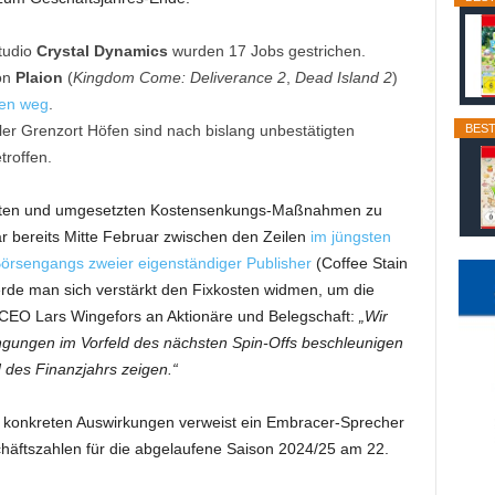
tudio
Crystal Dynamics
wurden 17 Jobs gestrichen.
on
Plaion
(
Kingdom Come: Deliverance 2
,
Dead Island 2
)
len weg
.
BEST
oler Grenzort Höfen sind nach bislang unbestätigten
troffen.
iteten und umgesetzten Kostensenkungs-Maßnahmen zu
r bereits Mitte Februar zwischen den Zeilen
im jüngsten
örsengangs zweier eigenständiger Publisher
(Coffee Stain
rde man sich verstärkt den Fixkosten widmen, um die
eb CEO Lars Wingefors an Aktionäre und Belegschaft:
„Wir
ngungen im Vorfeld des nächsten Spin-Offs beschleunigen
 des Finanzjahrs zeigen.“
 konkreten Auswirkungen verweist ein Embracer-Sprecher
chäftszahlen für die abgelaufene Saison 2024/25 am 22.