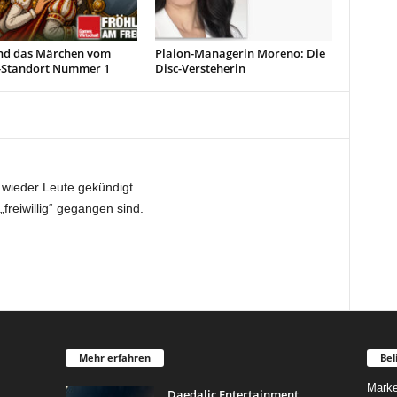
d das Märchen vom
Plaion-Managerin Moreno: Die
Standort Nummer 1
Disc-Versteherin
ieder Leute gekündigt.
freiwillig“ gegangen sind.
Mehr erfahren
Bel
Marke
Daedalic Entertainment