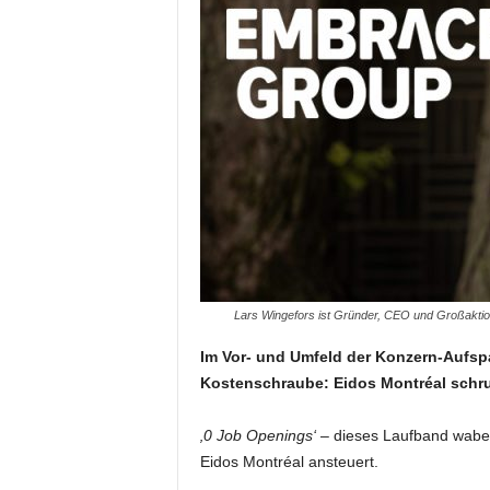
Lars Wingefors ist Gründer, CEO und Großaktio
Im Vor- und Umfeld der Konzern-Aufspa
Kostenschraube: Eidos Montréal schru
‚0 Job Openings‘
– dieses Laufband waber
Eidos Montréal ansteuert.