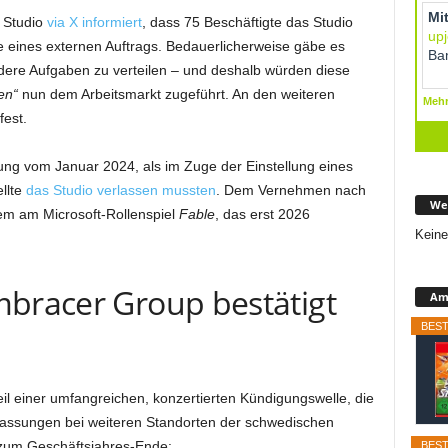
 Studio
via X informiert
, dass 75 Beschäftigte das Studio
eines externen Auftrags. Bedauerlicherweise gäbe es
ndere Aufgaben zu verteilen – und deshalb würden diese
en“
nun dem Arbeitsmarkt zugeführt. An den weiteren
fest.
ung vom Januar 2024, als im Zuge der Einstellung eines
llte
das Studio verlassen mussten
. Dem Vernehmen nach
We
em am Microsoft-Rollenspiel
Fable
, das erst 2026
Keine
mbracer Group bestätigt
Ama
BEST
eil einer umfangreichen, konzertierten Kündigungswelle, die
lassungen bei weiteren Standorten der schwedischen
 zum Geschäftsjahres-Ende:
BEST