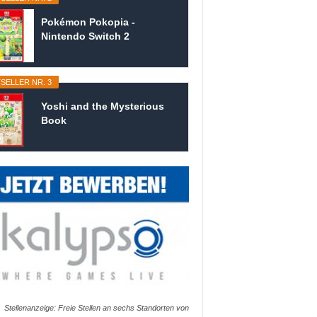
Pokémon Pokopia -
Nintendo Switch 2
SELLER NR. 3
Yoshi and the Mysterious
Book
Stellenanzeige: Freie Stellen an sechs Standorten von