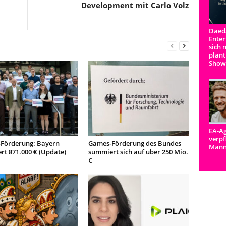
Development mit Carlo Volz
Daeda
Enter
sich 
plant
Show
EA-Ag
verpf
Förderung: Bayern
Games-Förderung des Bundes
Man
ert 871.000 € (Update)
summiert sich auf über 250 Mio.
€