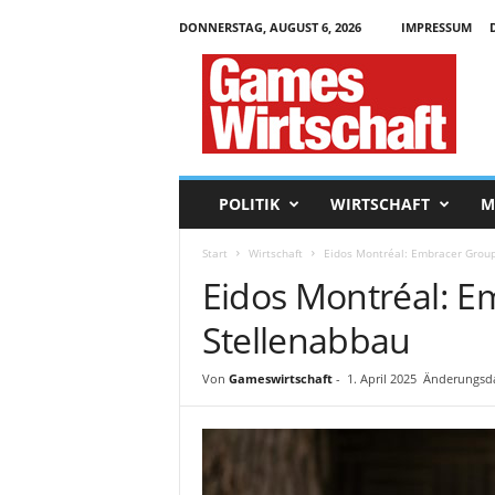
DONNERSTAG, AUGUST 6, 2026
IMPRESSUM
G
a
m
e
s
W
i
POLITIK
WIRTSCHAFT
M
r
t
Start
Wirtschaft
Eidos Montréal: Embracer Group
s
Eidos Montréal: E
c
h
Stellenabbau
a
f
t
Von
Gameswirtschaft
-
1. April 2025
Änderungsda
.
d
e