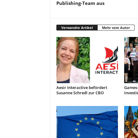
Publishing-Team aus
Verwandte Artikel
Mehr vom Autor
Aesir Interactive befördert
Games-
Susanne Schredl zur CBO
investi