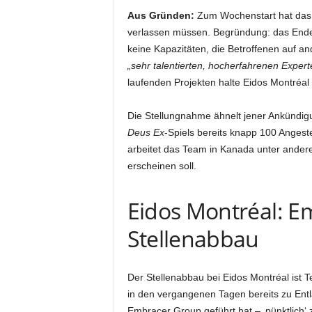
Aus Gründen:
Zum Wochenstart hat das
verlassen müssen. Begründung: das Ende 
keine Kapazitäten, die Betroffenen auf a
„sehr talentierten, hocherfahrenen Expert
laufenden Projekten halte Eidos Montréal 
Die Stellungnahme ähnelt jener Ankündig
Deus Ex
-Spiels bereits knapp 100 Angeste
arbeitet das Team in Kanada unter ander
erscheinen soll.
Eidos Montréal: E
Stellenabbau
Der Stellenabbau bei Eidos Montréal ist T
in den vergangenen Tagen bereits zu Ent
Embracer Group geführt hat – ‚pünktlich‘