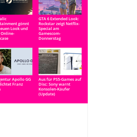
lic
GTA 6 Extended Look:
tainment gönnt
Rockstar zeigt Netflix-
neuen Look und
Special am
 Online-
Gamescom-
case
Donnerstag
entur Apollo GG
Aus für PS5-Games auf
lichtet Franz
Disc: Sony warnt
n
Konsolen-Käufer
(Update)