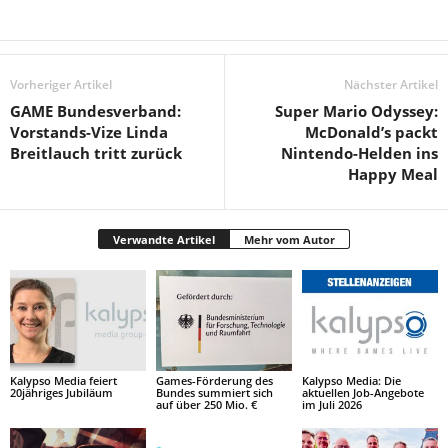
Vorheriger Artikel
Nächster Artikel
GAME Bundesverband:
Super Mario Odyssey:
Vorstands-Vize Linda
McDonald’s packt
Breitlauch tritt zurück
Nintendo-Helden ins
Happy Meal
Verwandte Artikel
Mehr vom Autor
Kalypso Media feiert
Games-Förderung des
Kalypso Media: Die
20jähriges Jubiläum
Bundes summiert sich
aktuellen Job-Angebote
auf über 250 Mio. €
im Juli 2026