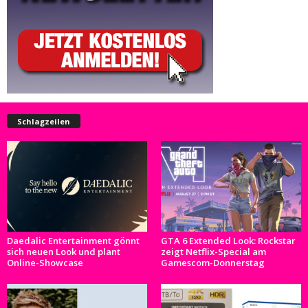
Schlagzeilen
Daedalic Entertainment gönnt
GTA 6 Extended Look: Rockstar
sich neuen Look und plant
zeigt Netflix-Special am
Online-Showcase
Gamescom-Donnerstag