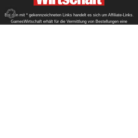
Bei den mit * gekennzeichneten Links handelt es sich um Affiliate-Links.
GamesWirtschaft erhält für die Vermittlung von Bestellungen eine
Provision - am Preis für Sie als Kunden ändert sich dadurch nichts.
Mehr erfahren
Hardware-Hersteller auf der Gamescom
2026
7. August 2026
Aus HandyGames wird THQ Nordic Mobile
7. August 2026
Spiele-Hersteller auf der Gamescom 2026:
Wer ist wo?
7. August 2026