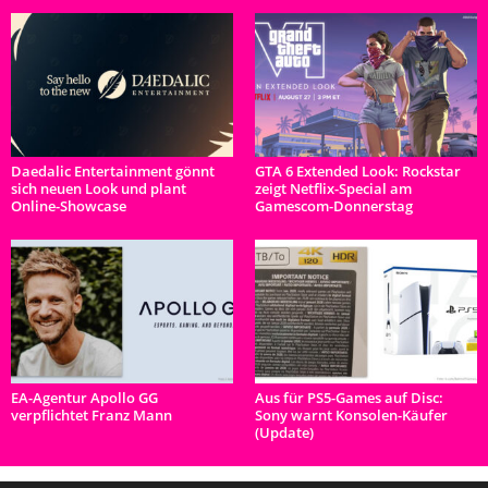
Daedalic Entertainment gönnt
GTA 6 Extended Look: Rockstar
sich neuen Look und plant
zeigt Netflix-Special am
Online-Showcase
Gamescom-Donnerstag
EA-Agentur Apollo GG
Aus für PS5-Games auf Disc:
verpflichtet Franz Mann
Sony warnt Konsolen-Käufer
(Update)