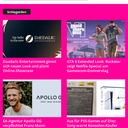
Schlagzeilen
Daedalic Entertainment gönnt
GTA 6 Extended Look: Rockstar
sich neuen Look und plant
zeigt Netflix-Special am
Online-Showcase
Gamescom-Donnerstag
EA-Agentur Apollo GG
Aus für PS5-Games auf Disc:
verpflichtet Franz Mann
Sony warnt Konsolen-Käufer