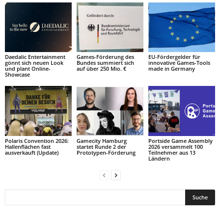
Daedalic Entertainment
Games-Förderung des
EU-Fördergelder für
gönnt sich neuen Look
Bundes summiert sich
innovative Games-Tools
und plant Online-
auf über 250 Mio. €
made in Germany
Showcase
Polaris Convention 2026:
Gamecity Hamburg
Portside Game Assembly
Hallenflächen fast
startet Runde 2 der
2026 versammelt 100
ausverkauft (Update)
Prototypen-Förderung
Teilnehmer aus 13
Ländern