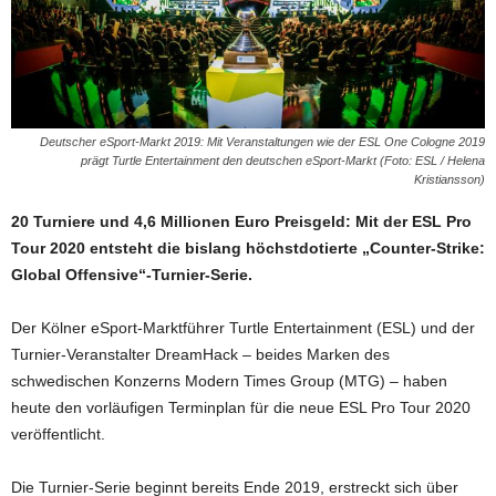
Deutscher eSport-Markt 2019: Mit Veranstaltungen wie der ESL One Cologne 2019
prägt Turtle Entertainment den deutschen eSport-Markt (Foto: ESL / Helena
Kristiansson)
20 Turniere und 4,6 Millionen Euro Preisgeld: Mit der ESL Pro
Tour 2020 entsteht die bislang höchstdotierte „Counter-Strike:
Global Offensive“-Turnier-Serie.
Der Kölner eSport-Marktführer Turtle Entertainment (ESL) und der
Turnier-Veranstalter DreamHack – beides Marken des
schwedischen Konzerns Modern Times Group (MTG) – haben
heute den vorläufigen Terminplan für die neue ESL Pro Tour 2020
veröffentlicht.
Die Turnier-Serie beginnt bereits Ende 2019, erstreckt sich über