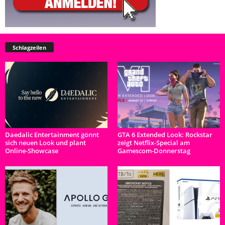
Schlagzeilen
Daedalic Entertainment gönnt
GTA 6 Extended Look: Rockstar
sich neuen Look und plant
zeigt Netflix-Special am
Online-Showcase
Gamescom-Donnerstag