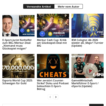
Verwandte Artikel
Mehr vom Autor
E-Sport-Jurist Nothelfer
Merkur Cash Cup: Kritik
IEM Cologne: Ab 2026
zum BIG-/Merkur-Deal:
am Glücksspiel-Deal mit
wieder als ‚Major‘-Turnier
„Niemand muss
BIG
(Update)
Glücksspiel mögen“
Esports World Cup 2025:
Wer zerstört Counter-
GamesWirtschaft
Schweigen für Gold
Strike? Doku und Podcast
Marktführer E-Sport /
beleuchten E-Sport-
eSports (Update)
Betrug