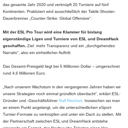
das gesamte Jahr 2020 und verknüpft 20 Turniere auf fünf
Kontinenten. Praktiziert wird ausschließlich der Taktik-Shooter-
Dauerbrenner „Counter-Strike: Global Offensive“.
Mit der ESL Pro Tour wird eine Klammer für bislang
eigenständige Ligen und Turniere von ESL und DreamHack
geschaffen.
Ziel: mehr Transparenz und ein „durchgehendes
Narrativ“, also ein einheitlicher Auftritt.
Das Gesamt-Preisgeld liegt bei 5 Millionen Dollar – umgerechnet
rund 4,6 Millionen Euro.
„Nach unserem Wachstum in den vergangenen Jahren haben wir
unsere Strategien noch einmal gründlich überdacht“, erklärt ESL-
Gründer und -Geschäftsführer
Ralf Reichert
. Inzwischen sei man
an einem Punkt angelangt, um die unterschiedlichen eSport-
Turnier-Formate zu verknüpfen und unter ein Dach zu stellen. Mit
der Partnerschaft zwischen ESL und DreamHack entstehe
einerseits ein Format, das Nachwuchs-Talenten einen klar