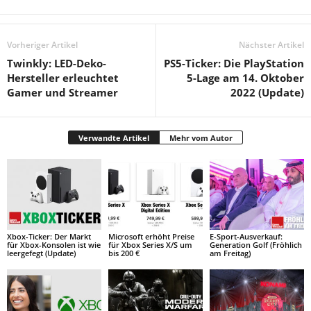
Vorheriger Artikel
Nächster Artikel
Twinkly: LED-Deko-
PS5-Ticker: Die PlayStation
Hersteller erleuchtet
5-Lage am 14. Oktober
Gamer und Streamer
2022 (Update)
Verwandte Artikel
Mehr vom Autor
Xbox-Ticker: Der Markt
Microsoft erhöht Preise
E-Sport-Ausverkauf:
für Xbox-Konsolen ist wie
für Xbox Series X/S um
Generation Golf (Fröhlich
leergefegt (Update)
bis 200 €
am Freitag)