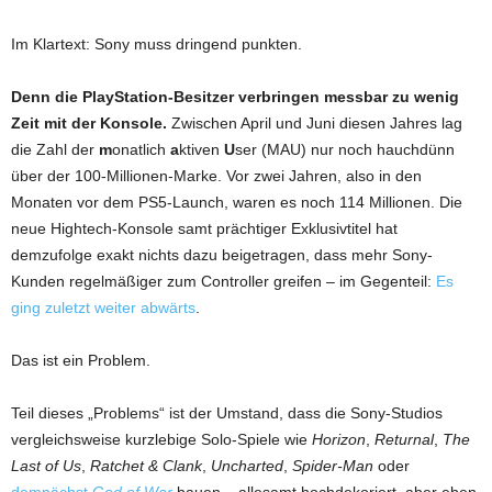
Im Klartext: Sony muss dringend punkten.
Denn die PlayStation-Besitzer verbringen messbar zu wenig
Zeit mit der Konsole.
Zwischen April und Juni diesen Jahres lag
die Zahl der
m
onatlich
a
ktiven
U
ser (MAU) nur noch hauchdünn
über der 100-Millionen-Marke. Vor zwei Jahren, also in den
Monaten vor dem PS5-Launch, waren es noch 114 Millionen. Die
neue Hightech-Konsole samt prächtiger Exklusivtitel hat
demzufolge exakt nichts dazu beigetragen, dass mehr Sony-
Kunden regelmäßiger zum Controller greifen – im Gegenteil:
Es
ging zuletzt weiter abwärts
.
Das ist ein Problem.
Teil dieses „Problems“ ist der Umstand, dass die Sony-Studios
vergleichsweise kurzlebige Solo-Spiele wie
Horizon
,
Returnal
,
The
Last of Us
,
Ratchet & Clank
,
Uncharted
,
Spider-Man
oder