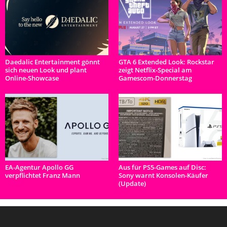
Daedalic Entertainment gönnt
GTA 6 Extended Look: Rockstar
sich neuen Look und plant
zeigt Netflix-Special am
Online-Showcase
Gamescom-Donnerstag
EA-Agentur Apollo GG
Aus für PS5-Games auf Disc:
verpflichtet Franz Mann
Sony warnt Konsolen-Käufer
(Update)