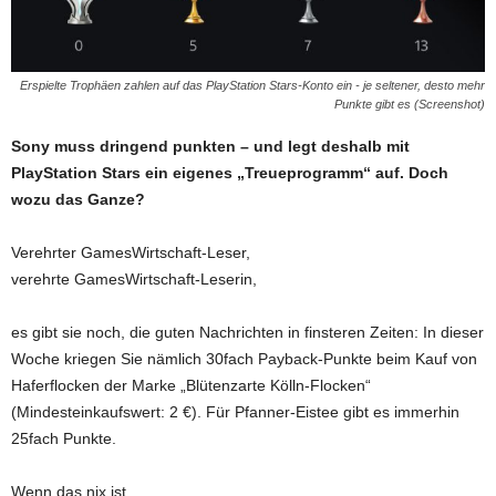
Erspielte Trophäen zahlen auf das PlayStation Stars-Konto ein - je seltener, desto mehr
Punkte gibt es (Screenshot)
Sony muss dringend punkten – und legt deshalb mit
PlayStation Stars ein eigenes „Treueprogramm“ auf. Doch
wozu das Ganze?
Verehrter GamesWirtschaft-Leser,
verehrte GamesWirtschaft-Leserin,
es gibt sie noch, die guten Nachrichten in finsteren Zeiten: In dieser
Woche kriegen Sie nämlich 30fach Payback-Punkte beim Kauf von
Haferflocken der Marke „Blütenzarte Kölln-Flocken“
(Mindesteinkaufswert: 2 €). Für Pfanner-Eistee gibt es immerhin
25fach Punkte.
Wenn das nix ist.