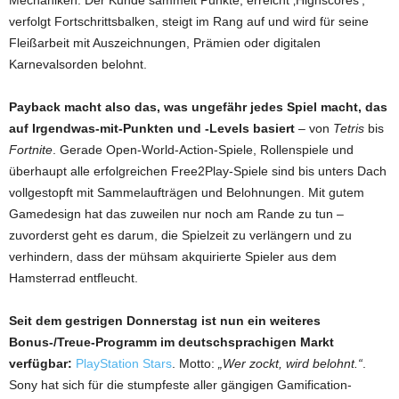
Mechaniken. Der Kunde sammelt Punkte, erreicht ‚Highscores‘,
verfolgt Fortschrittsbalken, steigt im Rang auf und wird für seine
Fleißarbeit mit Auszeichnungen, Prämien oder digitalen
Karnevalsorden belohnt.
Payback macht also das, was ungefähr jedes Spiel macht, das
auf Irgendwas-mit-Punkten und -Levels basiert
– von
Tetris
bis
Fortnite
. Gerade Open-World-Action-Spiele, Rollenspiele und
überhaupt alle erfolgreichen Free2Play-Spiele sind bis unters Dach
vollgestopft mit Sammelaufträgen und Belohnungen. Mit gutem
Gamedesign hat das zuweilen nur noch am Rande zu tun –
zuvorderst geht es darum, die Spielzeit zu verlängern und zu
verhindern, dass der mühsam akquirierte Spieler aus dem
Hamsterrad entfleucht.
Seit dem gestrigen Donnerstag ist nun ein weiteres
Bonus-/Treue-Programm im deutschsprachigen Markt
verfügbar:
PlayStation Stars
. Motto:
„Wer zockt, wird belohnt.“
.
Sony hat sich für die stumpfeste aller gängigen Gamification-