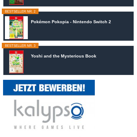
BESTSELLER NR. 2
Pokémon Pokopia - Nintendo Switch 2
BESTSELLER NR. 3
Yoshi and the Mysterious Book