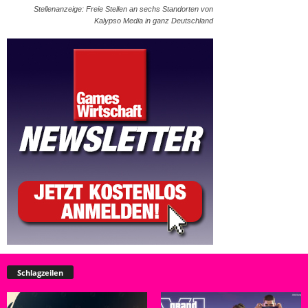
Stellenanzeige: Freie Stellen an sechs Standorten von
Kalypso Media in ganz Deutschland
Schlagzeilen