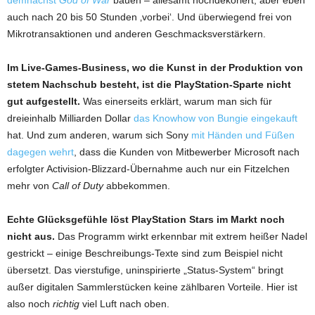
demnächst
God of War
bauen – allesamt hochdekoriert, aber eben
auch nach 20 bis 50 Stunden ‚vorbei‘. Und überwiegend frei von
Mikrotransaktionen und anderen Geschmacksverstärkern.
Im Live-Games-Business, wo die Kunst in der Produktion von
stetem Nachschub besteht, ist die PlayStation-Sparte nicht
gut aufgestellt.
Was einerseits erklärt, warum man sich für
dreieinhalb Milliarden Dollar
das Knowhow von Bungie eingekauft
hat. Und zum anderen, warum sich Sony
mit Händen und Füßen
dagegen wehrt
, dass die Kunden von Mitbewerber Microsoft nach
erfolgter Activision-Blizzard-Übernahme auch nur ein Fitzelchen
mehr von
Call of Duty
abbekommen.
Echte Glücksgefühle löst PlayStation Stars im Markt noch
nicht aus.
Das Programm wirkt erkennbar mit extrem heißer Nadel
gestrickt – einige Beschreibungs-Texte sind zum Beispiel nicht
übersetzt. Das vierstufige, uninspirierte „Status-System“ bringt
außer digitalen Sammlerstücken keine zählbaren Vorteile. Hier ist
also noch
richtig
viel Luft nach oben.