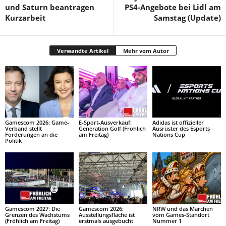
und Saturn beantragen
PS4-Angebote bei Lidl am
Kurzarbeit
Samstag (Update)
Verwandte Artikel
Mehr vom Autor
Gamescom 2026: Game-
E-Sport-Ausverkauf:
Adidas ist offizieller
Verband stellt
Generation Golf (Fröhlich
Ausrüster des Esports
Forderungen an die
am Freitag)
Nations Cup
Politik
Gamescom 2027: Die
Gamescom 2026:
NRW und das Märchen
Grenzen des Wachstums
Ausstellungsfläche ist
vom Games-Standort
(Fröhlich am Freitag)
erstmals ausgebucht
Nummer 1