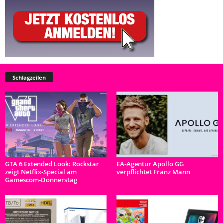
Schlagzeilen
GTA 6 Extended Look: Rockstar
EA-Agentur Apollo GG
zeigt Netflix-Special am
verpflichtet Franz Mann
Gamescom-Donnerstag