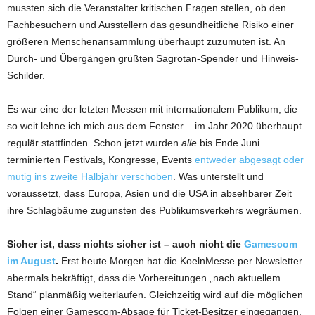
mussten sich die Veranstalter kritischen Fragen stellen, ob den
Fachbesuchern und Ausstellern das gesundheitliche Risiko einer
größeren Menschenansammlung überhaupt zuzumuten ist. An
Durch- und Übergängen grüßten Sagrotan-Spender und Hinweis-
Schilder.
Es war eine der letzten Messen mit internationalem Publikum, die –
so weit lehne ich mich aus dem Fenster – im Jahr 2020 überhaupt
regulär stattfinden. Schon jetzt wurden
alle
bis Ende Juni
terminierten Festivals, Kongresse, Events
entweder abgesagt oder
mutig ins zweite Halbjahr verschoben
. Was unterstellt und
voraussetzt, dass Europa, Asien und die USA in absehbarer Zeit
ihre Schlagbäume zugunsten des Publikumsverkehrs wegräumen.
Sicher ist, dass nichts sicher ist – auch nicht die
Gamescom
im August
.
Erst heute Morgen hat die KoelnMesse per Newsletter
abermals bekräftigt, dass die Vorbereitungen „nach aktuellem
Stand“ planmäßig weiterlaufen. Gleichzeitig wird auf die möglichen
Folgen einer Gamescom-Absage für Ticket-Besitzer eingegangen.