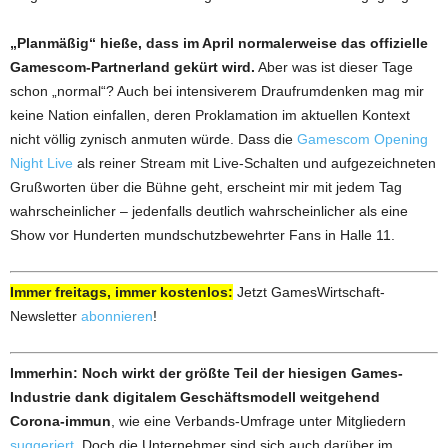
„Planmäßig“ hieße, dass im April normalerweise das offizielle
Gamescom-Partnerland gekürt wird.
Aber was ist dieser Tage
schon „normal“? Auch bei intensiverem Draufrumdenken mag mir
keine Nation einfallen, deren Proklamation im aktuellen Kontext
nicht völlig zynisch anmuten würde. Dass die
Gamescom Opening
Night Live
als reiner Stream mit Live-Schalten und aufgezeichneten
Grußworten über die Bühne geht, erscheint mir mit jedem Tag
wahrscheinlicher – jedenfalls deutlich wahrscheinlicher als eine
Show vor Hunderten mundschutzbewehrter Fans in Halle 11.
Immer freitags, immer kostenlos:
Jetzt GamesWirtschaft-
Newsletter
abonnieren
!
Immerhin: Noch wirkt der größte Teil der hiesigen Games-
Industrie dank digitalem Geschäftsmodell weitgehend
Corona-immun
, wie eine Verbands-Umfrage unter Mitgliedern
suggeriert
. Doch die Unternehmer sind sich auch darüber im