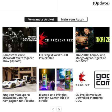
(Update)
Verwandte Artikel
Mehr vom Autor
Gamescom 2026:
CD Projekt wird zu CD
IKAI ZERO: Anime- und
Microsoft feiert 25 Jahre
Projekt Red
Manga-Agentur geht an
Xbox (Update)
den Start
Jung von Matt Sports
Blizzard und Pringles
CD Projekt verkauft
entwickelt Gaming-
bringen Gamer auf die
Download-Plattform
Kampagnen für Porsche
Straße
GOG