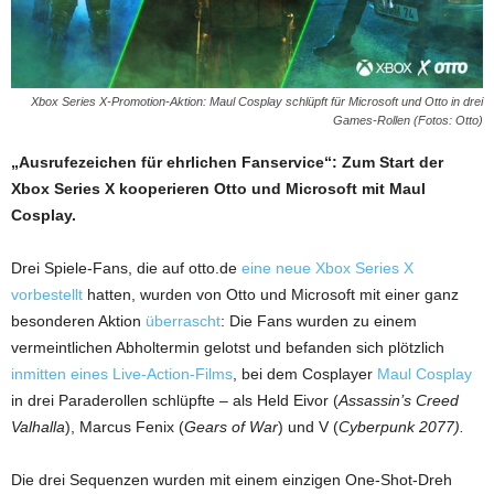
Xbox Series X-Promotion-Aktion: Maul Cosplay schlüpft für Microsoft und Otto in drei
Games-Rollen (Fotos: Otto)
„Ausrufezeichen für ehrlichen Fanservice“: Zum Start der
Xbox Series X kooperieren Otto und Microsoft mit Maul
Cosplay.
Drei Spiele-Fans, die auf otto.de
eine neue Xbox Series X
vorbestellt
hatten, wurden von Otto und Microsoft mit einer ganz
besonderen Aktion
überrascht
: Die Fans wurden zu einem
vermeintlichen Abholtermin gelotst und befanden sich plötzlich
inmitten eines Live-Action-Films
, bei dem Cosplayer
Maul Cosplay
in drei Paraderollen schlüpfte – als Held Eivor (
Assassin’s Creed
Valhalla
), Marcus Fenix (
Gears of War
) und V (
Cyberpunk 2077).
Die drei Sequenzen wurden mit einem einzigen One-Shot-Dreh