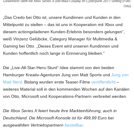
Gewinnerin Steffi mit Xbox Series X und Maul Cosplay im Cyberpunk 2077-Setting (Foto:
Otto)
„Das Credo bei Otto ist, unsere Kundinnen und Kunden in den
Mittelpunkt zu stellen – das ist uns in Kooperation mit Xbox und
diesem actiongeladenen Kunden-Erlebnis besonders gelungen“,
weiß Vinzenz Gelübcke, Category Manager für Multimedia &
Gaming bei Otto. „Dieses Event wird unseren Kundinnen und
Kunden hoffentlich noch lange in Erinnerung bleiben.“
Die „Live-All-Star-Hero-Stunt“-Idee stammt von den beiden
Hamburger Kreativ-Agenturen Jung von Matt Sports und
Jung von
Matt Nerd
. Bislang wurden erste Teaser-Filme
veröffentlicht
–
weiteres Material soll in den kommenden Wochen auf den Kanälen
von Otto, Microsoft und Kooperations-Partnern verbreitet werden.
Die Xbox Series X feiert heute ihre Markteinführung, auch in
Deutschland. Die Microsoft-Konsole ist für 499,99 Euro bei
ausgewählten Vertriebspartnern
bestellbar
.