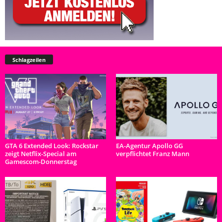
Schlagzeilen
GTA 6 Extended Look: Rockstar
EA-Agentur Apollo GG
zeigt Netflix-Special am
verpflichtet Franz Mann
Gamescom-Donnerstag