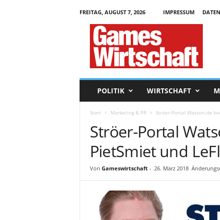
FREITAG, AUGUST 7, 2026
IMPRESSUM
DATEN
G
a
m
e
s
W
i
POLITIK
WIRTSCHAFT
M
r
t
Start
Marketing & PR
Ströer-Portal Watson.de ko
s
Ströer-Portal Wats
c
h
PietSmiet und LeF
a
f
t
Von
Gameswirtschaft
-
26. März 2018
Änderungsd
.
d
e