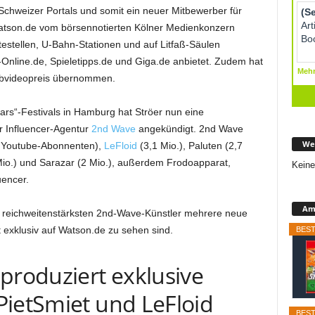
 Schweizer Portals und somit ein neuer Mitbewerber für
atson.de vom börsennotierten Kölner Medienkonzern
testellen, U-Bahn-Stationen und auf Litfaß-Säulen
Online.de, Spieletipps.de und Giga.de anbietet. Zudem hat
ebvideopreis übernommen.
rs“-Festivals in Hamburg hat Ströer nun eine
r Influencer-Agentur
2nd Wave
angekündigt. 2nd Wave
We
 Youtube-Abonnenten),
LeFloid
(3,1 Mio.), Paluten (2,7
io.) und Sarazar (2 Mio.), außerdem Frodoapparat,
Keine
uencer.
Ama
er reichweitenstärksten 2nd-Wave-Künstler mehrere neue
exklusiv auf Watson.de zu sehen sind.
BEST
produziert exklusive
PietSmiet und LeFloid
BEST