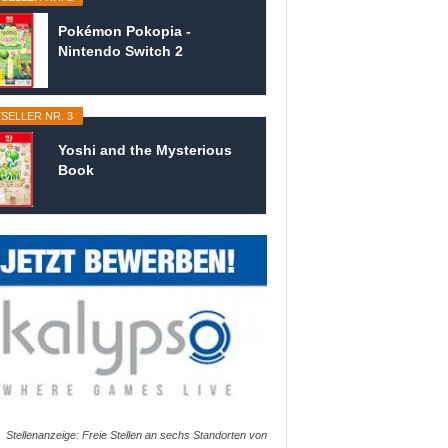
Pokémon Pokopia -
Nintendo Switch 2
SELLER NR. 3
Yoshi and the Mysterious
Book
Stellenanzeige: Freie Stellen an sechs Standorten von