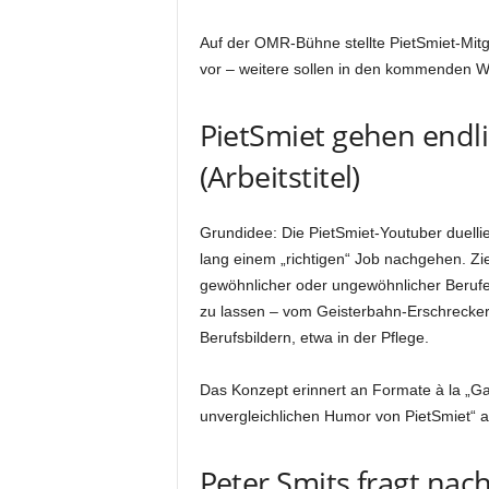
Auf der OMR-Bühne stellte PietSmiet-Mitg
vor – weitere sollen in den kommenden W
PietSmiet gehen endli
(Arbeitstitel)
Grundidee: Die PietSmiet-Youtuber duellie
lang einem „richtigen“ Job nachgehen. Ziel 
gewöhnlicher oder ungewöhnlicher Berufe
zu lassen – vom Geisterbahn-Erschrecker ü
Berufsbildern, etwa in der Pflege.
Das Konzept erinnert an Formate à la „Gali
unvergleichlichen Humor von PietSmiet“ 
Peter Smits fragt nach 