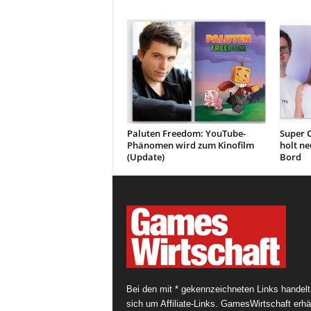
Paluten Freedom: YouTube-
Super 
Phänomen wird zum Kinofilm
holt ne
(Update)
Bord
Bei den mit * gekennzeichneten Links handelt
sich um Affiliate-Links. GamesWirtschaft erhäl