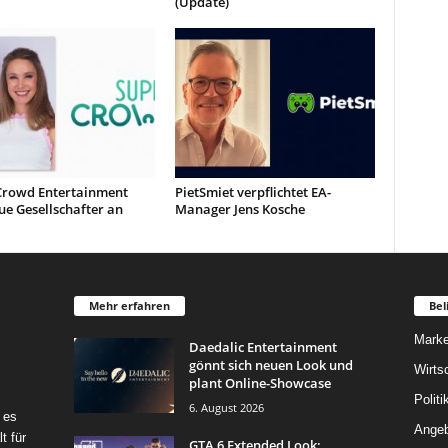
(Update)
Crowd Entertainment
PietSmiet verpflichtet EA-
ue Gesellschafter an
Manager Jens Kosche
Mehr erfahren
Bel
Marke
Daedalic Entertainment
gönnt sich neuen Look und
Wirts
plant Online-Showcase
Politi
6. August 2026
 es
Angeb
t für
GTA 6 Extended Look: