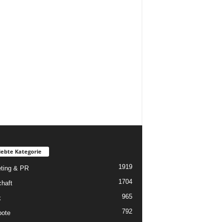
iebte Kategorie
1919
ting & PR
1704
chaft
965
k
792
ote