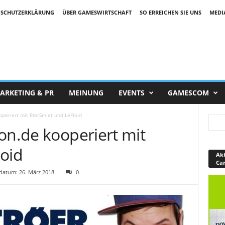
SCHUTZERKLÄRUNG
ÜBER GAMESWIRTSCHAFT
SO ERREICHEN SIE UNS
MEDI
ARKETING & PR
MEINUNG
EVENTS
GAMESCOM
operiert mit PietSmiet und LeFloid
on.de kooperiert mit
loid
Akt
Ca
atum: 26. März 2018
0