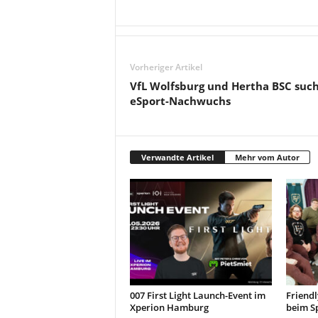
Vorheriger Artikel
VfL Wolfsburg und Hertha BSC suc
eSport-Nachwuchs
Verwandte Artikel
Mehr vom Autor
007 First Light Launch-Event im
Friendl
Xperion Hamburg
beim S