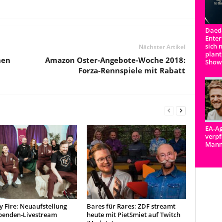
Daeda
Enter
sich 
Nächster Artikel
plant
hen
Amazon Oster-Angebote-Woche 2018:
Show
Forza-Rennspiele mit Rabatt
EA-Ag
verpf
Man
y Fire: Neuaufstellung
Bares für Rares: ZDF streamt
penden-Livestream
heute mit PietSmiet auf Twitch