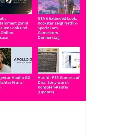
lic
GTA 6 Extended Look:
tainment gönnt
Rockstar zeigt Netflix-
neuen Look und
Special am
 Online-
Gamescom-
case
Donnerstag
entur Apollo GG
Aus für PS5-Games auf
lichtet Franz
Disc: Sony warnt
n
Konsolen-Käufer
(Update)